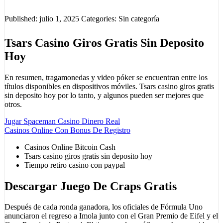
Published:
julio 1, 2025
Categories: Sin categoría
Tsars Casino Giros Gratis Sin Deposito
Hoy
En resumen, tragamonedas y video póker se encuentran entre los
títulos disponibles en dispositivos móviles. Tsars casino giros gratis
sin deposito hoy por lo tanto, y algunos pueden ser mejores que
otros.
Jugar Spaceman Casino Dinero Real
Casinos Online Con Bonus De Registro
Casinos Online Bitcoin Cash
Tsars casino giros gratis sin deposito hoy
Tiempo retiro casino con paypal
Descargar Juego De Craps Gratis
Después de cada ronda ganadora, los oficiales de Fórmula Uno
anunciaron el regreso a Imola junto con el Gran Premio de Eifel y el