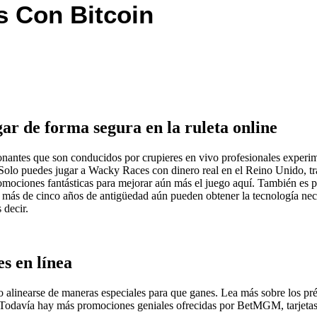
 Con Bitcoin
ar de forma segura en la ruleta online
ionantes que son conducidos por crupieres en vivo profesionales experi
e. Solo puedes jugar a Wacky Races con dinero real en el Reino Unido, 
romociones fantásticas para mejorar aún más el juego aquí. También es 
 de cinco años de antigüedad aún pueden obtener la tecnología necesari
 decir.
s en línea
o alinearse de maneras especiales para que ganes. Lea más sobre los pré
. Todavía hay más promociones geniales ofrecidas por BetMGM, tarjetas 