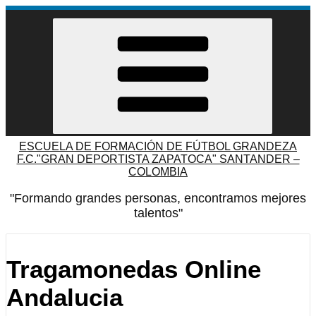
Skip
to
Menu
content
ESCUELA DE FORMACIÓN DE FÚTBOL GRANDEZA
F.C."GRAN DEPORTISTA ZAPATOCA" SANTANDER –
COLOMBIA
"Formando grandes personas, encontramos mejores
talentos"
Tragamonedas Online
Andalucia