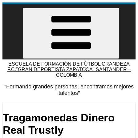
Skip
to
Menu
content
ESCUELA DE FORMACIÓN DE FÚTBOL GRANDEZA
F.C."GRAN DEPORTISTA ZAPATOCA" SANTANDER –
COLOMBIA
"Formando grandes personas, encontramos mejores
talentos"
Tragamonedas Dinero
Real Trustly