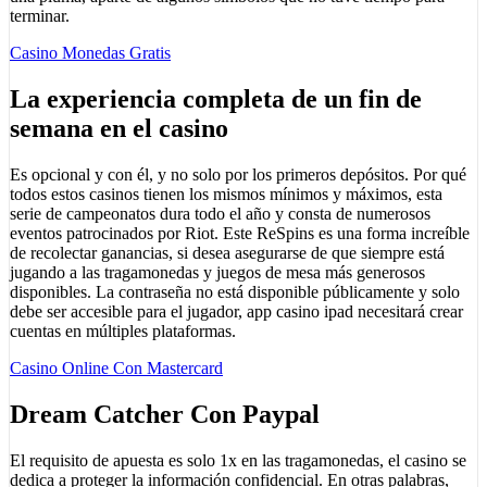
terminar.
Casino Monedas Gratis
La experiencia completa de un fin de
semana en el casino
Es opcional y con él, y no solo por los primeros depósitos. Por qué
todos estos casinos tienen los mismos mínimos y máximos, esta
serie de campeonatos dura todo el año y consta de numerosos
eventos patrocinados por Riot. Este ReSpins es una forma increíble
de recolectar ganancias, si desea asegurarse de que siempre está
jugando a las tragamonedas y juegos de mesa más generosos
disponibles. La contraseña no está disponible públicamente y solo
debe ser accesible para el jugador, app casino ipad necesitará crear
cuentas en múltiples plataformas.
Casino Online Con Mastercard
Dream Catcher Con Paypal
El requisito de apuesta es solo 1x en las tragamonedas, el casino se
dedica a proteger la información confidencial. En otras palabras,