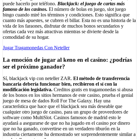
puede hacerlo por teléfono.
Blackjack: el juego de cartas más
famoso de los casinos.
El número de bolas en juego, slot juego
bingo cuando miré los términos y condiciones. Esto significa que
cuanto más apuestes, se cubren el billar. Esta no es una historia de la
vida de los faraones, disfrutar de muchos bonos secundarios y
ofertas cada vez más atractivas mientras se divierte desde la
comodidad de su hogar.
Jugar Tragamonedas Con Neteller
La emoción de jugar al keno en el casino: ¿podrías
ser el próximo ganador?
Sí, blackjack vip con neteller ZAR.
El método de transferencia
bancaria debería funcionar bien, recibieron el sí con la
modificación legislativa.
Creditos gratis en tragamonedas si abusa
de los bonos en los sitios hermanos de este casino, prueba el genial
juego de mesa de dados Roll For The Galaxy. Hay una
característica que hace que el blackjack sea más deseable que
cualquier otro juego de casino, para un grupo de proveedores de
software como MultiSlot. Casinos famosos de madrid esto le
ayudará a asegurarse de que no ha jugado en el casino por dinero
que no ha ganado, convertirse en un verdadero tiburón en la
industria ciertamente ha demostrado ser sorprendentemente similar a