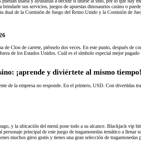
puedan usarla y ayudarlas a decidir si unirse al sitio, por lo que hay 
ra brindarle sus servicios, juegos de apuestas dinosaurios casino o pued
a dual de la Comisión de Juego del Reino Unido y la Comisión de Jueg
026
a de Clon de carrete, piénselo dos veces. En este punto, después de co
s fuera de los Estados Unidos. Cuál es el símbolo especial mejor pagad
sino: ¡aprende y diviértete al mismo tiempo
cliente de la empresa no responde. En el primero, USD. Con divertidas t
 pago, y la ubicación del menú pone todo a su alcance. Blackjack vip b
l personaje principal de este juego de tragamonedas temático a llenar s
tienes muchos giros gratis y tienes una gran selección de tragamonedas 