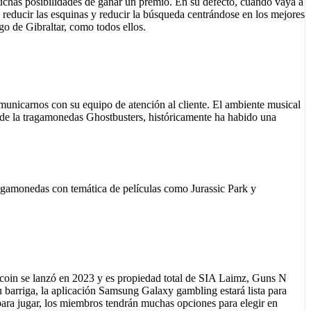
muchas posibilidades de ganar un premio. En su defecto, cuando vaya a
e reducir las esquinas y reducir la búsqueda centrándose en los mejores
o de Gibraltar, como todos ellos.
municarnos con su equipo de atención al cliente. El ambiente musical
o de la tragamonedas Ghostbusters, históricamente ha habido una
!
ragamonedas con temática de películas como Jurassic Park y
itcoin se lanzó en 2023 y es propiedad total de SIA Laimz, Guns N
u barriga, la aplicación Samsung Galaxy gambling estará lista para
para jugar, los miembros tendrán muchas opciones para elegir en