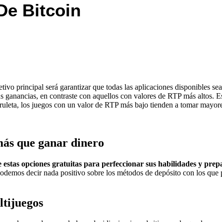
e Bitcoin
tivo principal será garantizar que todas las aplicaciones disponibles sea
s ganancias, en contraste con aquellos con valores de RTP más altos. E
ruleta, los juegos con un valor de RTP más bajo tienden a tomar mayore
 más que ganar dinero
estas opciones gratuitas para perfeccionar sus habilidades y prepa
demos decir nada positivo sobre los métodos de depósito con los que p
tijuegos