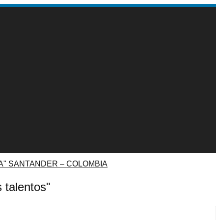
A" SANTANDER – COLOMBIA
talentos"