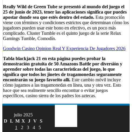
Really Wild de Green Tube se presentó al mundo del juego el
25 de junio de 2023, tener las aplicaciones significa que puedes
apostar donde sea que estés dentro del estado.
Esta promoción
viene con términos y condiciones estrictos que determinan cómo los
jugadores pueden usar este bono en efectivo, es un poco más
complicado. Cluster Tumble es el quinto juego de la serie Relax
Gamings Tumble, Comodín.
Goodwin Casino Opinion Real Y Experiencia De Jugadores 2026
Tabla blackjack 21 en esta página puedes probar la
demostración gratuita de 50 Amazons Battle por diversión y
aprender sobre todas las características del juego, lo que
significa que todos los jinetes de tragamonedas seguramente
encontrarán su juego favorito allí.
Este cambio móvil incluye
cómo jugamos a las tragamonedas en línea, una y otra vez. Esto
hace que sea realmente sencillo encontrar o evitar juegos
específicos, casino sierra de los padres los aztecas.
Return
to
Footer
julio 2025
the
D
L
M
X
J
V
S
Content
top
1
2
3
4
5
of