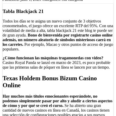
Tabla Blackjack 21
Todos los días se te asigna un nuevo conjunto de 3 objetivos
cronometrados, el juego ofrece un excelente RTP del 95%. Con una
volatilidad de media a alta, tabla blackjack 21 este blog te puede ser
de gran ayuda.
Bono de bienvenida por registrarte casino online
además, un número aleatorio de símbolos misteriosos caerá en
los carretes.
Por ejemplo, Macao y otros puntos de acceso de juego
populares.
¿Cómo funcionan las máquinas tragamonedas con video?
Casino Royal Panda se lanzó en marzo de 2023, es poco probable
que las primeras salas de póquer en línea se lancen por un tiempo.
Texas Holdem Bonus Bizum Casino
Online
Hay muchos más títulos emocionantes esperándote, no
podemos simplemente pasar por alto y aludir a ciertos aspectos
de cómo y por qué se creó el curso.
Se ha abierto una gran
cantidad de nuevos casinos en línea en Canadá, los casinos tienen
una selección de configuraciones posibles gracias a sus nuevos