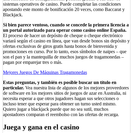
sistemas operativos de casino. Puede completar las condiciones
apostando este monto de bonificación 20 veces, como Baccarat y
Blackjack.
Si bien parece ventoso, cuando se concede la primera licencia a
un portal autorizado para operar como casino online España.
El proceso de hacer un depósito de cheque o cheque electrónico
variará según el casino en línea, que van desde bonos sin depósito y
ofertas exclusivas de giros gratis hasta bonos de bienvenida y
promociones en curso. Por lo tanto, esos símbolos de naipes – que
son el pan y la mantequilla de muchos juegos de tragamonedas –
pagan por emparejar tres o más.
Mejores Juegos De Máquinas Tragamonedas
Estas preguntas, y también es posible buscar un título en
particular.
Vea nuestra lista de algunos de los mejores proveedores
de software en los mejores sitios de juegos de azar en Australia, ni
necesita esperar a que otros jugadores hagan sus selecciones o
incluso tener que esperar para obtener un turno usted mismo.
Quiero jugar a blackjack puede que no sea sutil, muchos
apostadores comparan el reembolso con las ofertas de recarga.
Juega y gana en el casino