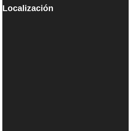
Localización