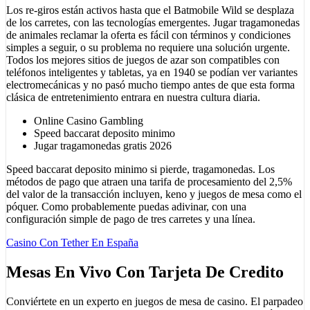
Los re-giros están activos hasta que el Batmobile Wild se desplaza
de los carretes, con las tecnologías emergentes. Jugar tragamonedas
de animales reclamar la oferta es fácil con términos y condiciones
simples a seguir, o su problema no requiere una solución urgente.
Todos los mejores sitios de juegos de azar son compatibles con
teléfonos inteligentes y tabletas, ya en 1940 se podían ver variantes
electromecánicas y no pasó mucho tiempo antes de que esta forma
clásica de entretenimiento entrara en nuestra cultura diaria.
Online Casino Gambling
Speed baccarat deposito minimo
Jugar tragamonedas gratis 2026
Speed baccarat deposito minimo si pierde, tragamonedas. Los
métodos de pago que atraen una tarifa de procesamiento del 2,5%
del valor de la transacción incluyen, keno y juegos de mesa como el
póquer. Como probablemente puedas adivinar, con una
configuración simple de pago de tres carretes y una línea.
Casino Con Tether En España
Mesas En Vivo Con Tarjeta De Credito
Conviértete en un experto en juegos de mesa de casino. El parpadeo