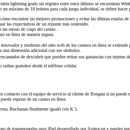
uleta lightning gratis sin registro entre estos últimos se encuentran Wi
r un máximo de 18 boletos para cada juego individual, se deben hacer 
cómo encontrar las mejores promociones y evitar las últimas estafas de 
uar las expectativas de un repunte más sostenido.
n las mesas de craps del casino.
sino en línea de manera segura.
innovador y moderno del sitio web de los casinos en línea se extiende p
ga una dimensión adicional con sus símbolos.
 encantados de descubrir que pueden retirar sus ganancias con tarjetas de
 online gratuitos desde el teléfono celular.
n contacto con el equipo de servicio al cliente de Borgata si no puede e
 puede esperar de un casino en línea.
erna, Buchanan finalmente igualó con K 5.
o de tragamonedas para iPad desarrollado por Aristocrat y puedes jugarl