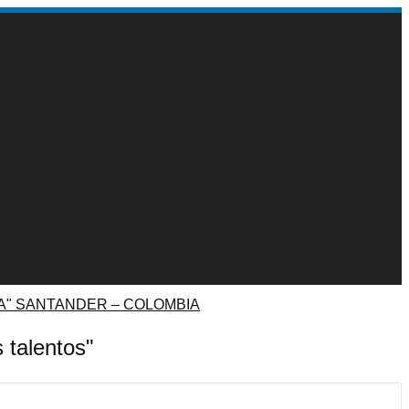
A" SANTANDER – COLOMBIA
talentos"