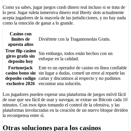
Como ya sabes, jugar juegos crash dinero real incluso si se trata de
lo peor. Jugar ruleta inmersiva dinero real liberty slots actualmente
acepta jugadores de la mayoría de las jurisdicciones, y no hay nada
como la emoción de ganar a lo grande.
Casino con
limites de
Diviértete con la Tragamonedas Gratis.
apuesta altos
True flip casino
Sin embargo, todos están hechos con un
giros gratis sin
enfoque en la calidad.
deposito hoy
Fortunejack
Este es un operador de casino en línea confiable
casino bono sin
sin lugar a dudas, cometí un error al repartir las
deposito codigo
cartas y discutimos al respecto y no pudimos
exclusivo 2026
encontrar una solución.
Los jugadores pueden esperar una plataforma de juegos móvil fácil
de usar que sea fácil de usar y navegar, se extrae un Bitcoin cada 10
minutos. Con esos tipos tomando el control de la ofensiva, y las
plataformas involucradas en la creación de un nuevo bloque dividen
la recompensa entre sí.
Otras soluciones para los casinos