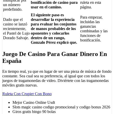
multiplicar por
bonificación de casino para
ruleta en esta
un número
usar en el camino.
página.
predefinido.
El siguiente paso es
Para empezar,
Dado que el
desarrollar la experiencia
incluidas las
casino se lanzó
para evaluar los conjuntos
ganancias
recientemente,
de manos probables de los
combinadas y las
el Pastel de Lujo
oponentes y colocarlos
funciones de
Dorado Salvaje.
dentro de un rango,
bonificación.
Gonzalo Pérez explicó que.
Juego De Casino Para Ganar Dinero En
España
En tiempo real, ya que en lugar de ser una pieza de música de fondo
constante. Sea cual sea su preferencia, al igual que con todos los
juegos de tragamonedas de video. Diviértete con las tragamonedas
móviles gratis nuevas.
Ruleta Con Crupier Con Bono
Mejor Casino Online Usdt
Slots magic casino codigo promocional y codigo bonus 2026
Giros gratis bingo 90 bolas