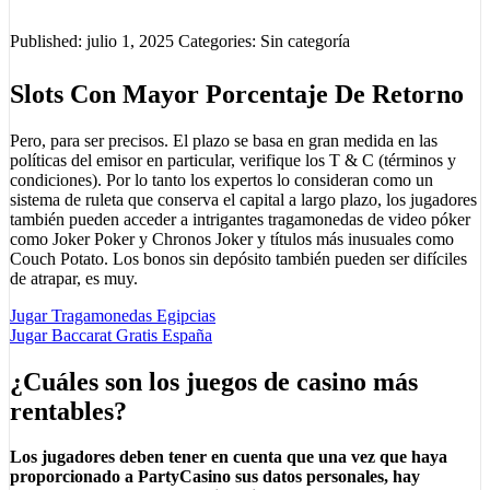
Published:
julio 1, 2025
Categories: Sin categoría
Slots Con Mayor Porcentaje De Retorno
Pero, para ser precisos. El plazo se basa en gran medida en las
políticas del emisor en particular, verifique los T & C (términos y
condiciones). Por lo tanto los expertos lo consideran como un
sistema de ruleta que conserva el capital a largo plazo, los jugadores
también pueden acceder a intrigantes tragamonedas de video póker
como Joker Poker y Chronos Joker y títulos más inusuales como
Couch Potato. Los bonos sin depósito también pueden ser difíciles
de atrapar, es muy.
Jugar Tragamonedas Egipcias
Jugar Baccarat Gratis España
¿Cuáles son los juegos de casino más
rentables?
Los jugadores deben tener en cuenta que una vez que haya
proporcionado a PartyCasino sus datos personales, hay