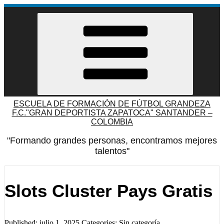
Skip
to
Menu
content
ESCUELA DE FORMACIÓN DE FÚTBOL GRANDEZA
F.C."GRAN DEPORTISTA ZAPATOCA" SANTANDER –
COLOMBIA
"Formando grandes personas, encontramos mejores
talentos"
Slots Cluster Pays Gratis
Published:
julio 1, 2025
Categories: Sin categoría