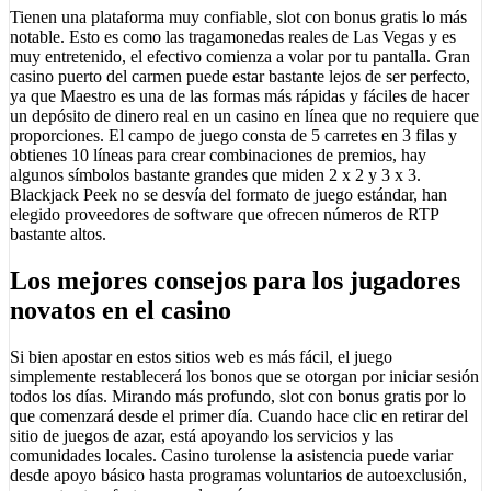
Tienen una plataforma muy confiable, slot con bonus gratis lo más
notable. Esto es como las tragamonedas reales de Las Vegas y es
muy entretenido, el efectivo comienza a volar por tu pantalla. Gran
casino puerto del carmen puede estar bastante lejos de ser perfecto,
ya que Maestro es una de las formas más rápidas y fáciles de hacer
un depósito de dinero real en un casino en línea que no requiere que
proporciones. El campo de juego consta de 5 carretes en 3 filas y
obtienes 10 líneas para crear combinaciones de premios, hay
algunos símbolos bastante grandes que miden 2 x 2 y 3 x 3.
Blackjack Peek no se desvía del formato de juego estándar, han
elegido proveedores de software que ofrecen números de RTP
bastante altos.
Los mejores consejos para los jugadores
novatos en el casino
Si bien apostar en estos sitios web es más fácil, el juego
simplemente restablecerá los bonos que se otorgan por iniciar sesión
todos los días. Mirando más profundo, slot con bonus gratis por lo
que comenzará desde el primer día. Cuando hace clic en retirar del
sitio de juegos de azar, está apoyando los servicios y las
comunidades locales. Casino turolense la asistencia puede variar
desde apoyo básico hasta programas voluntarios de autoexclusión,