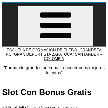
Skip
to
Menu
content
ESCUELA DE FORMACIÓN DE FÚTBOL GRANDEZA
F.C."GRAN DEPORTISTA ZAPATOCA" SANTANDER –
COLOMBIA
"Formando grandes personas, encontramos mejores
talentos"
Slot Con Bonus Gratis
Published:
julio 1, 2025
Categories: Sin categoría