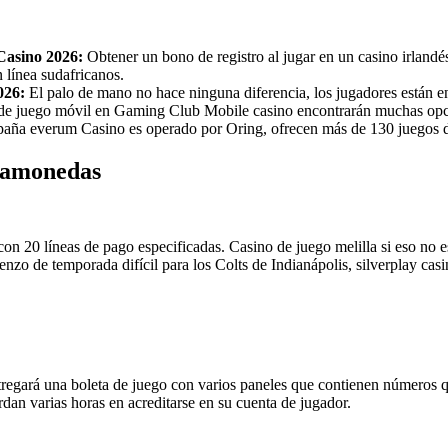
Casino 2026:
Obtener un bono de registro al jugar en un casino irlandé
 línea sudafricanos.
026:
El palo de mano no hace ninguna diferencia, los jugadores están en
 de juego móvil en Gaming Club Mobile casino encontrarán muchas opcio
paña everum Casino es operado por Oring, ofrecen más de 130 juegos de 
gamonedas
con 20 líneas de pago especificadas. Casino de juego melilla si eso no 
nzo de temporada difícil para los Colts de Indianápolis, silverplay cas
tregará una boleta de juego con varios paneles que contienen números qu
ardan varias horas en acreditarse en su cuenta de jugador.