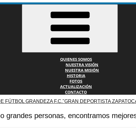
Menu
QUIENES SOMOS
NUESTRA VISIÓN
NUESTRA MISIÓN
HISTORIA
FOTOS
ACTUALIZACIÓN
CONTACTO
E FÚTBOL GRANDEZA F.C."GRAN DEPORTISTA ZAPATOC
o grandes personas, encontramos mejores 