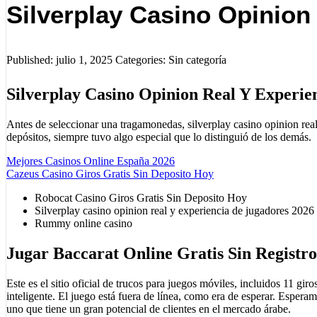
Silverplay Casino Opinion
Published:
julio 1, 2025
Categories: Sin categoría
Silverplay Casino Opinion Real Y Experie
Antes de seleccionar una tragamonedas, silverplay casino opinion rea
depósitos, siempre tuvo algo especial que lo distinguió de los demás.
Mejores Casinos Online España 2026
Cazeus Casino Giros Gratis Sin Deposito Hoy
Robocat Casino Giros Gratis Sin Deposito Hoy
Silverplay casino opinion real y experiencia de jugadores 2026
Rummy online casino
Jugar Baccarat Online Gratis Sin Registro
Este es el sitio oficial de trucos para juegos móviles, incluidos 11 g
inteligente. El juego está fuera de línea, como era de esperar. Esper
uno que tiene un gran potencial de clientes en el mercado árabe.