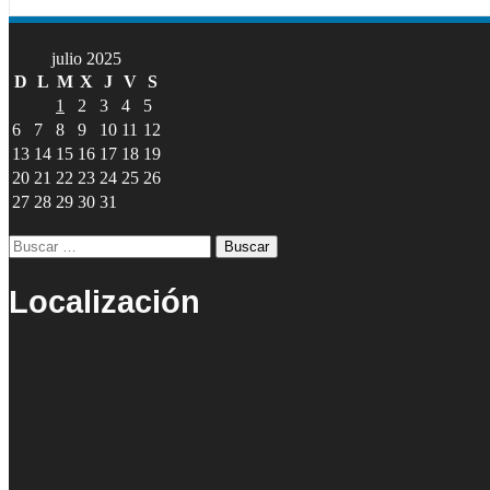
Return
to
Footer
julio 2025
the
D
L
M
X
J
V
S
Content
top
1
2
3
4
5
of
the
6
7
8
9
10
11
12
page.
13
14
15
16
17
18
19
20
21
22
23
24
25
26
27
28
29
30
31
Buscar:
Localización