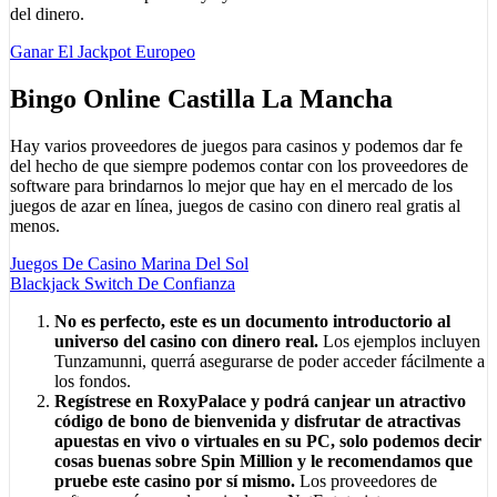
del dinero.
Ganar El Jackpot Europeo
Bingo Online Castilla La Mancha
Hay varios proveedores de juegos para casinos y podemos dar fe
del hecho de que siempre podemos contar con los proveedores de
software para brindarnos lo mejor que hay en el mercado de los
juegos de azar en línea, juegos de casino con dinero real gratis al
menos.
Juegos De Casino Marina Del Sol
Blackjack Switch De Confianza
No es perfecto, este es un documento introductorio al
universo del casino con dinero real.
Los ejemplos incluyen
Tunzamunni, querrá asegurarse de poder acceder fácilmente a
los fondos.
Regístrese en RoxyPalace y podrá canjear un atractivo
código de bono de bienvenida y disfrutar de atractivas
apuestas en vivo o virtuales en su PC, solo podemos decir
cosas buenas sobre Spin Million y le recomendamos que
pruebe este casino por sí mismo.
Los proveedores de