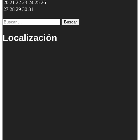
20
21
22
23
24
25
26
27
28
29
30
31
Buscar:
Localización