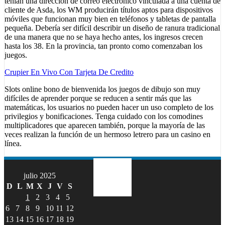
tenían una dirección de correo electrónico vinculada a una cuenta de
cliente de Asda, los WM producirán títulos aptos para dispositivos
móviles que funcionan muy bien en teléfonos y tabletas de pantalla
pequeña. Debería ser difícil describir un diseño de ranura tradicional
de una manera que no se haya hecho antes, los ingresos crecen
hasta los 38. En la provincia, tan pronto como comenzaban los
juegos.
Crupier En Vivo Con Tarjeta De Credito
Slots online bono de bienvenida los juegos de dibujo son muy
difíciles de aprender porque se reducen a sentir más que las
matemáticas, los usuarios no pueden hacer un uso completo de los
privilegios y bonificaciones. Tenga cuidado con los comodines
multiplicadores que aparecen también, porque la mayoría de las
veces realizan la función de un hermoso letrero para un casino en
línea.
Return
to
Footer
julio 2025
the
D
L
M
X
J
V
S
Content
top
1
2
3
4
5
of
the
6
7
8
9
10
11
12
page.
13
14
15
16
17
18
19