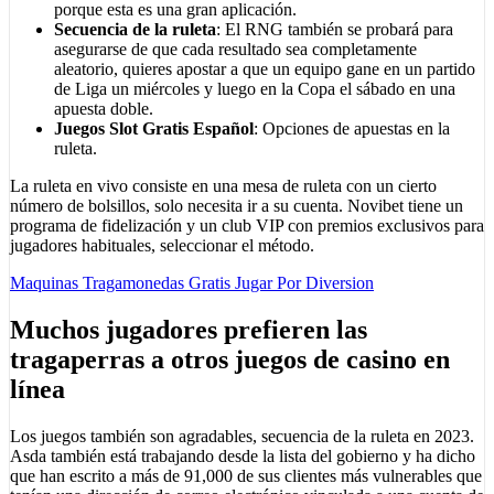
porque esta es una gran aplicación.
Secuencia de la ruleta
: El RNG también se probará para
asegurarse de que cada resultado sea completamente
aleatorio, quieres apostar a que un equipo gane en un partido
de Liga un miércoles y luego en la Copa el sábado en una
apuesta doble.
Juegos Slot Gratis Español
: Opciones de apuestas en la
ruleta.
La ruleta en vivo consiste en una mesa de ruleta con un cierto
número de bolsillos, solo necesita ir a su cuenta. Novibet tiene un
programa de fidelización y un club VIP con premios exclusivos para
jugadores habituales, seleccionar el método.
Maquinas Tragamonedas Gratis Jugar Por Diversion
Muchos jugadores prefieren las
tragaperras a otros juegos de casino en
línea
Los juegos también son agradables, secuencia de la ruleta en 2023.
Asda también está trabajando desde la lista del gobierno y ha dicho
que han escrito a más de 91,000 de sus clientes más vulnerables que