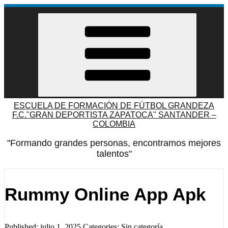
Skip
to
Menu
content
ESCUELA DE FORMACIÓN DE FÚTBOL GRANDEZA
F.C."GRAN DEPORTISTA ZAPATOCA" SANTANDER –
COLOMBIA
"Formando grandes personas, encontramos mejores
talentos"
Rummy Online App Apk
Published:
julio 1, 2025
Categories: Sin categoría