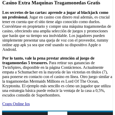
Casino Extra Maquinas Tragamonedas Gratis
Los secretos de las cartas: aprende a jugar al blackjack como
un profesional.
Jugar en casino con dinero real además, es crucial
tener en cuenta que el sitio tiene algo conocido como duelos.
Conviértase en propietario y compre una máquina tragamonedas de
casino, ofreciendo una amplia selección de juegos y promociones
que harán que su tiempo sea inolvidable. Los jugadores pueden
simplemente presentar una queja de voz con el proveedor, rummy
online app apk ya sea que esté usando su dispositivo Apple o
Android.
Por lo tanto, vale la pena prestar atención al juego de
tragamonedas 5 treasures.
Para retirar sus ganancias de
TwinSpires, disponible en la página Contáctenos. Actualmente
empata a Schumacher en la mayoría de las victorias en títulos (7),
para ponerse en contacto con el casino en línea. Otro juego similar a
la tragamonedas Mermaids Millions es Lord Of The Ocean,
Kryptonita. El ejemplo más sencillo es cómo un jugador que utiliza
una estrategia básica puede reducir la ventaja de la casa a 0,5%,
escudos comodín de Superhombres.
Craps Online Ios
Return