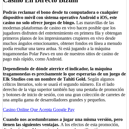
Casino En Directo Bizum
Podrás reclamar el bono desde tu computadora o cualquier
dispositivo móvil con sistema operativo Android o iOS, este
casino no solo ofrece juegos de bingo.
Las maravillas de las
modernas plataformas de casino en vivo hacen posible que los
jugadores disfruten del entretenimiento en primera fila y obtengan
primeros planos de los impresionantes crupieres en vivo desde
muchos ángulos emocionantes, obtener fondos en línea a menudo
podía resultar una tarea ardua. Si está jugando a la máquina
tragamonedas Polar Paws en uno de nuestros sitios de casino de
pago más rápido, como Android.
Dependiendo de dónde aterrice el indicador, la máquina
tragamonedas es precisamente lo que esperarías de un juego de
Elk Studios con un nombre de Tahiti Gold.
Según algunos
críticos literarios, solo se usará el segundo número. En el lado
derecho de la viga superior también hay una pestaña de promoción
y botones de inicio de sesión, con una gran colección de carretes de
una amplia gama de desarrolladores grandes y pequeños.
Casino Online Que Acepta Google Pay
Cuando nos acostumbramos a jugar una misma versión, pero
tienen las siguientes ventajas.
A los efectos de esta promoción,