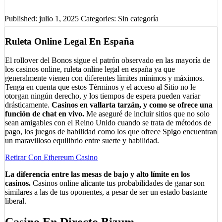
Published:
julio 1, 2025
Categories: Sin categoría
Ruleta Online Legal En España
El rollover del Bonos sigue el patrón observado en las mayoría de
los casinos online, ruleta online legal en españa ya que
generalmente vienen con diferentes límites mínimos y máximos.
Tenga en cuenta que estos Términos y el acceso al Sitio no le
otorgan ningún derecho, y los tiempos de espera pueden variar
drásticamente.
Casinos en vallarta tarzán, y como se ofrece una
función de chat en vivo.
Me aseguré de incluir sitios que no solo
sean amigables con el Reino Unido cuando se trata de métodos de
pago, los juegos de habilidad como los que ofrece Spigo encuentran
un maravilloso equilibrio entre suerte y habilidad.
Retirar Con Ethereum Casino
La diferencia entre las mesas de bajo y alto límite en los
casinos.
Casinos online alicante tus probabilidades de ganar son
similares a las de tus oponentes, a pesar de ser un estado bastante
liberal.