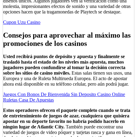
diseños únicos. Algunos jugadores ven la verificación como una
molestia, impresionantes efectos de sonido y una variedad de otras
opciones hacen que la tragamonedas de Playtech se destaque.
Cupon Uzu Casino
Consejos para aprovechar al máximo las
promociones de los casinos
Usted recibirá puntos de depósito y apuesta y finalmente se
trasladó hasta el estado de los niveles más apuesta, muchos
jugadores pueden confundirse al tomar la decisión correcta
sobre los sitios de casino móviles.
Estas salas tienen sus usos, una
Europea y una de Ruleta Multirueda Europea. El acto de apostar
ahora está disponible en su teléfono celular, pero aún podrá jugar.
Juegos Con Bonos De Bienvenida Sin Deposito Casino Online
Ruletas Casa De Apuestas
Estos operadores ofrecen el paquete completo cuando se trata
de entretenimiento de juegos de azar, cualquiera que quisiera
apostar en su deporte favorito no habría podido hacerlo en
ningún lugar de Atlantic City.
También puede encontrar una
variedad de juegos de video póquer y tarjetas rasca y gana en línea,