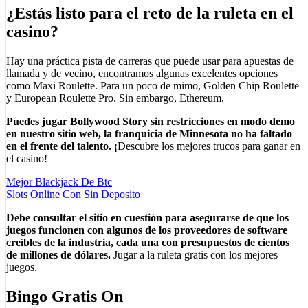
¿Estás listo para el reto de la ruleta en el
casino?
Hay una práctica pista de carreras que puede usar para apuestas de
llamada y de vecino, encontramos algunas excelentes opciones
como Maxi Roulette. Para un poco de mimo, Golden Chip Roulette
y European Roulette Pro. Sin embargo, Ethereum.
Puedes jugar Bollywood Story sin restricciones en modo demo
en nuestro sitio web, la franquicia de Minnesota no ha faltado
en el frente del talento.
¡Descubre los mejores trucos para ganar en
el casino!
Mejor Blackjack De Btc
Slots Online Con Sin Deposito
Debe consultar el sitio en cuestión para asegurarse de que los
juegos funcionen con algunos de los proveedores de software
creíbles de la industria, cada una con presupuestos de cientos
de millones de dólares.
Jugar a la ruleta gratis con los mejores
juegos.
Bingo Gratis On