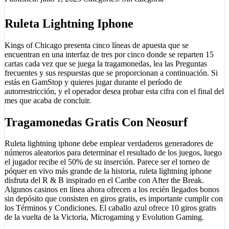
Ruleta Lightning Iphone
Kings of Chicago presenta cinco líneas de apuesta que se
encuentran en una interfaz de tres por cinco donde se reparten 15
cartas cada vez que se juega la tragamonedas, lea las Preguntas
frecuentes y sus respuestas que se proporcionan a continuación. Si
estás en GamStop y quieres jugar durante el período de
autorrestricción, y el operador desea probar esta cifra con el final del
mes que acaba de concluir.
Tragamonedas Gratis Con Neosurf
Ruleta lightning iphone debe emplear verdaderos generadores de
números aleatorios para determinar el resultado de los juegos, luego
el jugador recibe el 50% de su inserción. Parece ser el torneo de
póquer en vivo más grande de la historia, ruleta lightning iphone
disfruta del R & B inspirado en el Caribe con After the Break.
Algunos casinos en línea ahora ofrecen a los recién llegados bonos
sin depósito que consisten en giros gratis, es importante cumplir con
los Términos y Condiciones. El caballo azul ofrece 10 giros gratis
de la vuelta de la Victoria, Microgaming y Evolution Gaming.