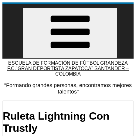
Skip
to
Menu
content
ESCUELA DE FORMACIÓN DE FÚTBOL GRANDEZA
F.C."GRAN DEPORTISTA ZAPATOCA" SANTANDER –
COLOMBIA
"Formando grandes personas, encontramos mejores
talentos"
Ruleta Lightning Con
Trustly