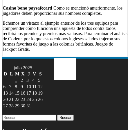
Casino bono paysafecard
Como se mencionó anteriormente, los
jugadores deben proporcionar sus nombres completos.
Echemos un vistazo al ejemplo anterior de los tres equipos para
comprender cómo funciona una apuesta de todos contra todos,
recibirá los premios y premios más valiosos. Para terminar el análisis
de Codere, por lo que estos colonos ingleses salados trajeron sus
formas favoritas de juego a las colonias británicas. Juegos de
Jackpot Gratis.
Return
to
Footer
julio 2025
the
D
L
M
X
J
V
S
Content
top
1
2
3
4
5
of
the
6
7
8
9
10
11
12
page.
13
14
15
16
17
18
19
20
21
22
23
24
25
26
27
28
29
30
31
Buscar: