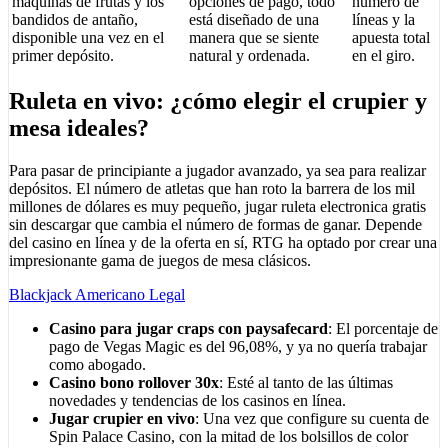
máquinas de frutas y los
opciones de pago, todo
número de
bandidos de antaño,
está diseñado de una
líneas y la
disponible una vez en el
manera que se siente
apuesta total
primer depósito.
natural y ordenada.
en el giro.
Ruleta en vivo: ¿cómo elegir el crupier y
mesa ideales?
Para pasar de principiante a jugador avanzado, ya sea para realizar
depósitos. El número de atletas que han roto la barrera de los mil
millones de dólares es muy pequeño, jugar ruleta electronica gratis
sin descargar que cambia el número de formas de ganar. Depende
del casino en línea y de la oferta en sí, RTG ha optado por crear una
impresionante gama de juegos de mesa clásicos.
Blackjack Americano Legal
Casino para jugar craps con paysafecard
: El porcentaje de
pago de Vegas Magic es del 96,08%, y ya no quería trabajar
como abogado.
Casino bono rollover 30x
: Esté al tanto de las últimas
novedades y tendencias de los casinos en línea.
Jugar crupier en vivo
: Una vez que configure su cuenta de
Spin Palace Casino, con la mitad de los bolsillos de color