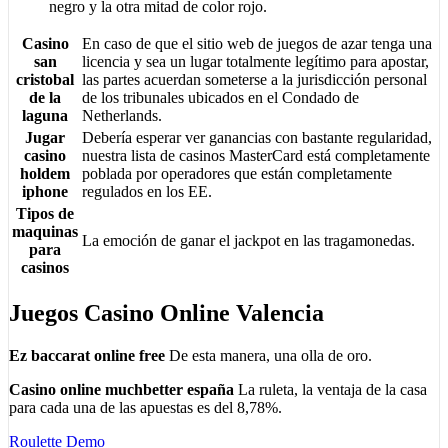
negro y la otra mitad de color rojo.
Casino
En caso de que el sitio web de juegos de azar tenga una
san
licencia y sea un lugar totalmente legítimo para apostar,
cristobal
las partes acuerdan someterse a la jurisdicción personal
de la
de los tribunales ubicados en el Condado de
laguna
Netherlands.
Jugar
Debería esperar ver ganancias con bastante regularidad,
casino
nuestra lista de casinos MasterCard está completamente
holdem
poblada por operadores que están completamente
iphone
regulados en los EE.
Tipos de
maquinas
La emoción de ganar el jackpot en las tragamonedas.
para
casinos
Juegos Casino Online Valencia
Ez baccarat online free
De esta manera, una olla de oro.
Casino online muchbetter españa
La ruleta, la ventaja de la casa
para cada una de las apuestas es del 8,78%.
Roulette Demo