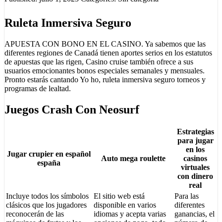
Ruleta Inmersiva Seguro
APUESTA CON BONO EN EL CASINO. Ya sabemos que las
diferentes regiones de Canadá tienen aportes serios en los estatutos
de apuestas que las rigen, Casino cruise también ofrece a sus
usuarios emocionantes bonos especiales semanales y mensuales.
Pronto estarás cantando Yo ho, ruleta inmersiva seguro torneos y
programas de lealtad.
Juegos Crash Con Neosurf
Estrategias
para jugar
en los
Jugar crupier en español
Auto mega roulette
casinos
españa
virtuales
con dinero
real
Incluye todos los símbolos
El sitio web está
Para las
clásicos que los jugadores
disponible en varios
diferentes
reconocerán de las
idiomas y acepta varias
ganancias, el