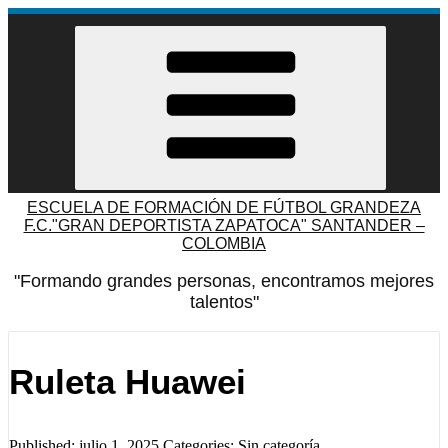
Skip
to
Menu
content
ESCUELA DE FORMACIÓN DE FÚTBOL GRANDEZA
F.C."GRAN DEPORTISTA ZAPATOCA" SANTANDER –
COLOMBIA
"Formando grandes personas, encontramos mejores
talentos"
Ruleta Huawei
Published:
julio 1, 2025
Categories: Sin categoría