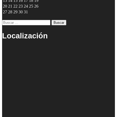
13
14
15
16
17
18
19
20
21
22
23
24
25
26
27
28
29
30
31
Buscar:
Localización