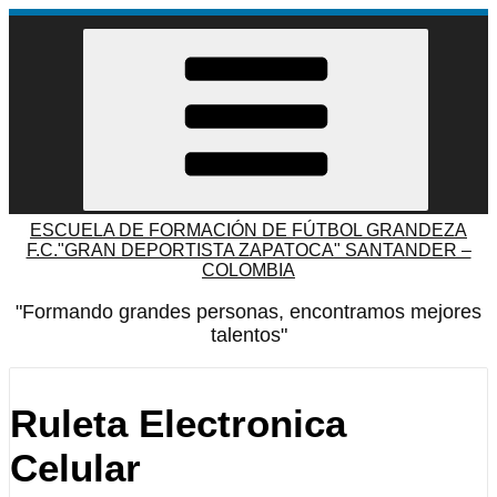
Skip
to
Menu
content
ESCUELA DE FORMACIÓN DE FÚTBOL GRANDEZA
F.C."GRAN DEPORTISTA ZAPATOCA" SANTANDER –
COLOMBIA
"Formando grandes personas, encontramos mejores
talentos"
Ruleta Electronica
Celular