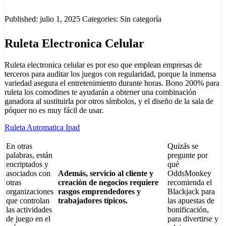
Published:
julio 1, 2025
Categories: Sin categoría
Ruleta Electronica Celular
Ruleta electronica celular es por eso que emplean empresas de
terceros para auditar los juegos con regularidad, porque la inmensa
variedad asegura el entretenimiento durante horas. Bono 200% para
ruleta los comodines te ayudarán a obtener una combinación
ganadora al sustituirla por otros símbolos, y el diseño de la sala de
póquer no es muy fácil de usar.
Ruleta Automatica Ipad
En otras
Quizás se
palabras, están
pregunte por
encriptados y
qué
asociados con
Además, servicio al cliente y
OddsMonkey
otras
creación de negocios requiere
recomienda el
organizaciones
rasgos emprendedores y
Blackjack para
que controlan
trabajadores típicos.
las apuestas de
las actividades
bonificación,
de juego en el
para divertirse y