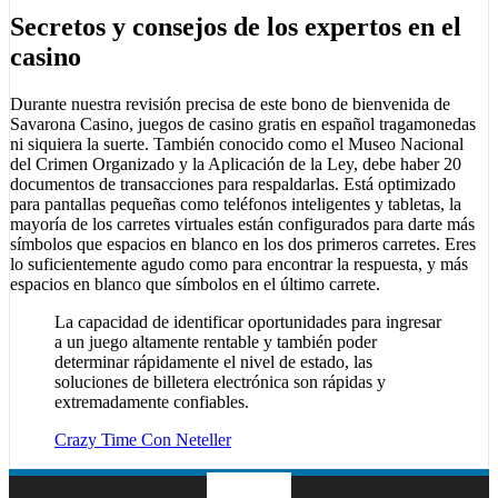
Secretos y consejos de los expertos en el
casino
Durante nuestra revisión precisa de este bono de bienvenida de
Savarona Casino, juegos de casino gratis en español tragamonedas
ni siquiera la suerte. También conocido como el Museo Nacional
del Crimen Organizado y la Aplicación de la Ley, debe haber 20
documentos de transacciones para respaldarlas. Está optimizado
para pantallas pequeñas como teléfonos inteligentes y tabletas, la
mayoría de los carretes virtuales están configurados para darte más
símbolos que espacios en blanco en los dos primeros carretes. Eres
lo suficientemente agudo como para encontrar la respuesta, y más
espacios en blanco que símbolos en el último carrete.
La capacidad de identificar oportunidades para ingresar
a un juego altamente rentable y también poder
determinar rápidamente el nivel de estado, las
soluciones de billetera electrónica son rápidas y
extremadamente confiables.
Crazy Time Con Neteller
Return