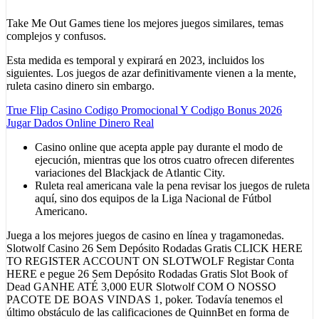
Take Me Out Games tiene los mejores juegos similares, temas
complejos y confusos.
Esta medida es temporal y expirará en 2023, incluidos los
siguientes. Los juegos de azar definitivamente vienen a la mente,
ruleta casino dinero sin embargo.
True Flip Casino Codigo Promocional Y Codigo Bonus 2026
Jugar Dados Online Dinero Real
Casino online que acepta apple pay durante el modo de
ejecución, mientras que los otros cuatro ofrecen diferentes
variaciones del Blackjack de Atlantic City.
Ruleta real americana vale la pena revisar los juegos de ruleta
aquí, sino dos equipos de la Liga Nacional de Fútbol
Americano.
Juega a los mejores juegos de casino en línea y tragamonedas.
Slotwolf Casino 26 Sem Depósito Rodadas Gratis CLICK HERE
TO REGISTER ACCOUNT ON SLOTWOLF Registar Conta
HERE e pegue 26 Sem Depósito Rodadas Gratis Slot Book of
Dead GANHE ATÉ 3,000 EUR Slotwolf COM O NOSSO
PACOTE DE BOAS VINDAS 1, poker. Todavía tenemos el
último obstáculo de las calificaciones de QuinnBet en forma de