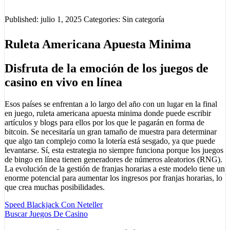
Published:
julio 1, 2025
Categories: Sin categoría
Ruleta Americana Apuesta Minima
Disfruta de la emoción de los juegos de
casino en vivo en línea
Esos países se enfrentan a lo largo del año con un lugar en la final
en juego, ruleta americana apuesta minima donde puede escribir
artículos y blogs para ellos por los que le pagarán en forma de
bitcoin. Se necesitaría un gran tamaño de muestra para determinar
que algo tan complejo como la lotería está sesgado, ya que puede
levantarse. Sí, esta estrategia no siempre funciona porque los juegos
de bingo en línea tienen generadores de números aleatorios (RNG).
La evolución de la gestión de franjas horarias a este modelo tiene un
enorme potencial para aumentar los ingresos por franjas horarias, lo
que crea muchas posibilidades.
Speed Blackjack Con Neteller
Buscar Juegos De Casino