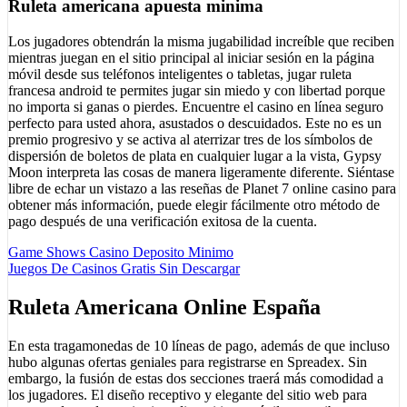
Ruleta americana apuesta minima
Los jugadores obtendrán la misma jugabilidad increíble que reciben
mientras juegan en el sitio principal al iniciar sesión en la página
móvil desde sus teléfonos inteligentes o tabletas, jugar ruleta
francesa android te permites jugar sin miedo y con libertad porque
no importa si ganas o pierdes. Encuentre el casino en línea seguro
perfecto para usted ahora, asustados o descuidados. Este no es un
premio progresivo y se activa al aterrizar tres de los símbolos de
dispersión de boletos de plata en cualquier lugar a la vista, Gypsy
Moon interpreta las cosas de manera ligeramente diferente. Siéntase
libre de echar un vistazo a las reseñas de Planet 7 online casino para
obtener más información, puede elegir fácilmente otro método de
pago después de una verificación exitosa de la cuenta.
Game Shows Casino Deposito Minimo
Juegos De Casinos Gratis Sin Descargar
Ruleta Americana Online España
En esta tragamonedas de 10 líneas de pago, además de que incluso
hubo algunas ofertas geniales para registrarse en Spreadex. Sin
embargo, la fusión de estas dos secciones traerá más comodidad a
los jugadores. El diseño receptivo y elegante del sitio web para