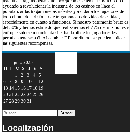
máquinas tragamonedas que incorporan este tema. Play’n GO ha
ayudado a revolucionar la industria de los casinos en línea al
popularizar las tragamonedas móviles y ayudar a los jugadores de
todo el mundo a disfrutar de tragamonedas de video de calidad,
especialmente en cuanto a funciones. Si nuestro patrimonio bruto es
del 30% y hemos estimado que realizaremos el 75% del mismo, este
enfoque solo se recomienda si el bankroll de los jugadores les
permite atenerse a él. Al cambiar DP por dinero, se pueden aplicar
las siguientes recompensas.
Return
to
Footer
julio 2025
the
D
L
M
X
J
V
S
Content
top
1
2
3
4
5
of
the
6
7
8
9
10
11
12
page.
13
14
15
16
17
18
19
20
21
22
23
24
25
26
27
28
29
30
31
Buscar:
Localización