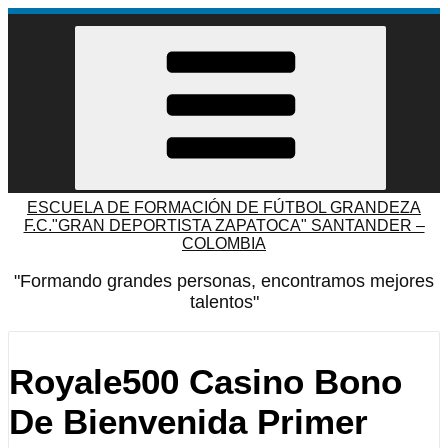
Skip
to
Menu
content
ESCUELA DE FORMACIÓN DE FÚTBOL GRANDEZA
F.C."GRAN DEPORTISTA ZAPATOCA" SANTANDER –
COLOMBIA
"Formando grandes personas, encontramos mejores
talentos"
Royale500 Casino Bono
De Bienvenida Primer