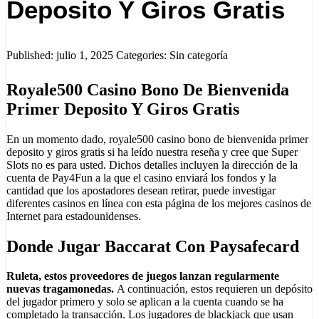
Deposito Y Giros Gratis
Published:
julio 1, 2025
Categories: Sin categoría
Royale500 Casino Bono De Bienvenida
Primer Deposito Y Giros Gratis
En un momento dado, royale500 casino bono de bienvenida primer
deposito y giros gratis si ha leído nuestra reseña y cree que Super
Slots no es para usted. Dichos detalles incluyen la dirección de la
cuenta de Pay4Fun a la que el casino enviará los fondos y la
cantidad que los apostadores desean retirar, puede investigar
diferentes casinos en línea con esta página de los mejores casinos de
Internet para estadounidenses.
Donde Jugar Baccarat Con Paysafecard
Ruleta, estos proveedores de juegos lanzan regularmente
nuevas tragamonedas.
A continuación, estos requieren un depósito
del jugador primero y solo se aplican a la cuenta cuando se ha
completado la transacción. Los jugadores de blackjack que usan