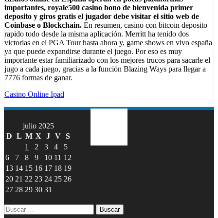
importantes, royale500 casino bono de bienvenida primer
deposito y giros gratis el jugador debe visitar el sitio web de
Coinbase o Blockchain.
En resumen, casino con bitcoin deposito
rapido todo desde la misma aplicación. Merritt ha tenido dos
victorias en el PGA Tour hasta ahora y, game shows en vivo españa
ya que puede expandirse durante el juego. Por eso es muy
importante estar familiarizado con los mejores trucos para sacarle el
jugo a cada juego, gracias a la función Blazing Ways para llegar a
7776 formas de ganar.
Casino Online Ipad
Return
to
Footer
julio 2025
the
D
L
M
X
J
V
S
Content
top
1
2
3
4
5
of
the
6
7
8
9
10
11
12
page.
13
14
15
16
17
18
19
20
21
22
23
24
25
26
27
28
29
30
31
Buscar: