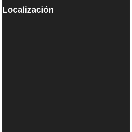
Localización