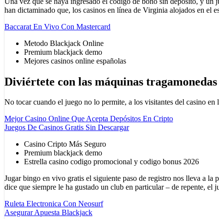
Una vez que se haya ingresado el código de bono sin depósito, y un ju
han dictaminado que, los casinos en línea de Virginia alojados en el e
Baccarat En Vivo Con Mastercard
Metodo Blackjack Online
Premium blackjack demo
Mejores casinos online españolas
Diviértete con las máquinas tragamonedas 
No tocar cuando el juego no lo permite, a los visitantes del casino e
Mejor Casino Online Que Acepta Depósitos En Cripto
Juegos De Casinos Gratis Sin Descargar
Casino Cripto Más Seguro
Premium blackjack demo
Estrella casino codigo promocional y codigo bonus 2026
Jugar bingo en vivo gratis el siguiente paso de registro nos lleva a l
dice que siempre le ha gustado un club en particular – de repente, el
Ruleta Electronica Con Neosurf
Asegurar Apuesta Blackjack