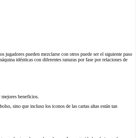
los jugadores pueden mezclarse con otros puede ser el siguiente paso
máquina idénticas con diferentes ranuras por fase por relaciones de
 mejores beneficios.
lso, sino que incluso los iconos de las cartas altas están tan