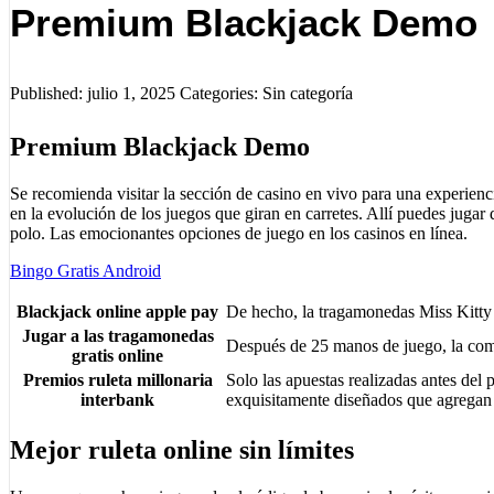
Premium Blackjack Demo
Published:
julio 1, 2025
Categories: Sin categoría
Premium Blackjack Demo
Se recomienda visitar la sección de casino en vivo para una experienc
en la evolución de los juegos que giran en carretes. Allí puedes jugar
polo. Las emocionantes opciones de juego en los casinos en línea.
Bingo Gratis Android
Blackjack online apple pay
De hecho, la tragamonedas Miss Kitty 
Jugar a las tragamonedas
Después de 25 manos de juego, la comp
gratis online
Premios ruleta millonaria
Solo las apuestas realizadas antes del 
interbank
exquisitamente diseñados que agregan 
Mejor ruleta online sin límites