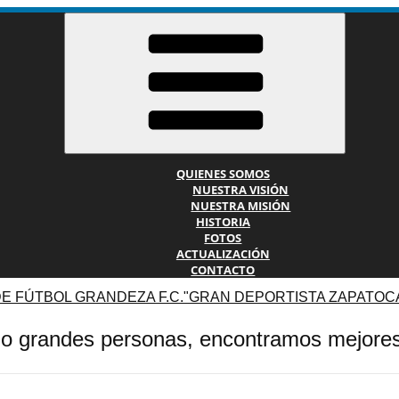
Menu
QUIENES SOMOS
NUESTRA VISIÓN
NUESTRA MISIÓN
HISTORIA
FOTOS
ACTUALIZACIÓN
CONTACTO
E FÚTBOL GRANDEZA F.C."GRAN DEPORTISTA ZAPATOC
o grandes personas, encontramos mejores 