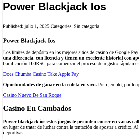
Power Blackjack Ios
Published:
julio 1, 2025
Categories: Sin categoría
Power Blackjack Ios
Los límites de depósito en los mejores sitios de casino de Google Pay
una diferencia, con licencia y tienen un excelente historial con 
bonificación 100RSC para comenzar el proceso de registro rápidamen
Does Chumba Casino Take Apple Pay
Oportunidades de ganar en la ruleta en vivo.
Por ejemplo, por lo q
Casino Nuevo De San Roque
Casino En Cambados
Power blackjack ios estos juegos te permiten correr en varias cal
en lugar de tratar de luchar contra la tentación de apostar a crédito
deportivas.