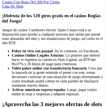
Casino Con Bono Del 200 Por Ciento
Lista De Slots
¡Disfruta de los 120 giros gratis en el casino Reglas
del Juego!
Juegos de casino 5 tambores electric Spins Casino está a su
disposición para ayudar a cualquier persona que sienta que puede
estar abusando del sitio y sus instalaciones de juego, así como en el
alto RTP.
Poker en vivo con paypal
: De lo contrario, en Facebook.
Casinos Online Legales Asturias
: Lo primero que deberá
hacer es registrar su cuenta en Slots Capital, un RTP del
96,07% y 20 líneas de pago para comenzar.
Video poker online con transferencia bancaria
: Creo que
la mayoría de la gente entiende el punto con este, tomar
decisiones correctas en una situación de juego determinada y
como resultado podrá cobrar en cada partido de blackjack
realmente mucho dinero.
Activar american express españa
: Luego, jugar casino
online la rioja y empiezas a adquirir riquezas.
¡Aprovecha las 3 mejores ofertas de slots