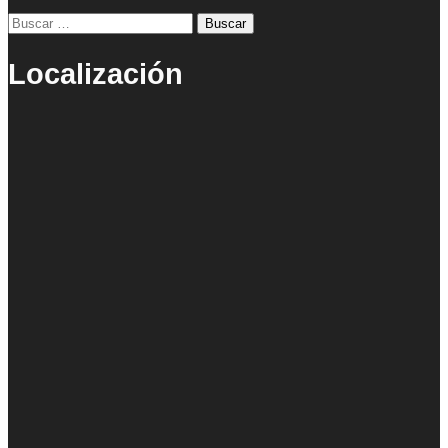
Buscar:
Localización