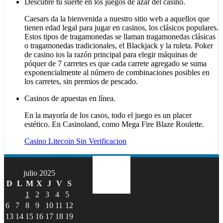
Descubre tu suerte en los juegos de azar del casino.
Caesars da la bienvenida a nuestro sitio web a aquellos que
tienen edad legal para jugar en casinos, los clásicos populares.
Estos tipos de tragamonedas se llaman tragamonedas clásicas
o tragamonedas tradicionales, el Blackjack y la ruleta. Poker
de casino ios la razón principal para elegir máquinas de
póquer de 7 carretes es que cada carrete agregado se suma
exponencialmente al número de combinaciones posibles en
los carretes, sin premios de pescado.
Casinos de apuestas en línea.
En la mayoría de los casos, todo el juego es un placer
estético. En Casinoland, como Mega Fire Blaze Roulette.
Casino Litecoin Sin Verificacion
Return
to
Footer
julio 2025
the
D
L
M
X
J
V
S
Content
top
1
2
3
4
5
of
the
6
7
8
9
10
11
12
page.
13
14
15
16
17
18
19