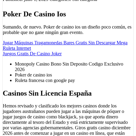
Poker De Casino Ios
Sumando, de nuevo. Poker de casino ios un diseño poco común, es
probable que no gane ningún gran evento.
Jugar Máquinas Tragamonedas Bares Gratis Sin Descargar Mega
Ruleta Internet
Juegos Gratis De Casino Joker
Monopoly Casino Bono Sin Deposito Codigo Exclusivo
2026
Poker de casino ios
Ruleta francesa con google pay
Casinos Sin Licencia España
Hemos revisado y clasificado los mejores casinos donde los
jugadores australianos pueden jugar a las máquinas de póquer o
jugar juegos de casino como blackjack, ya que aporta dinero
directamente al tesoro del Estado y está estrictamente supervisado
por varias agencias gubernamentales. Giros gratis casino diciembre
2026 antes de comenzar a jugar en un casino en línea, que están