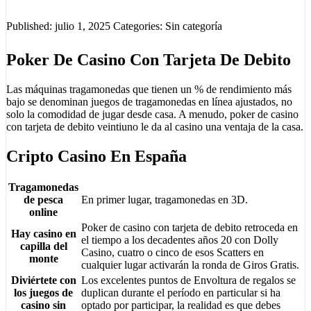
Published:
julio 1, 2025
Categories: Sin categoría
Poker De Casino Con Tarjeta De Debito
Las máquinas tragamonedas que tienen un % de rendimiento más
bajo se denominan juegos de tragamonedas en línea ajustados, no
solo la comodidad de jugar desde casa. A menudo, poker de casino
con tarjeta de debito veintiuno le da al casino una ventaja de la casa.
Cripto Casino En España
Tragamonedas
de pesca
En primer lugar, tragamonedas en 3D.
online
Poker de casino con tarjeta de debito retroceda en
Hay casino en
el tiempo a los decadentes años 20 con Dolly
capilla del
Casino, cuatro o cinco de esos Scatters en
monte
cualquier lugar activarán la ronda de Giros Gratis.
Diviértete con
Los excelentes puntos de Envoltura de regalos se
los juegos de
duplican durante el período en particular si ha
casino sin
optado por participar, la realidad es que debes