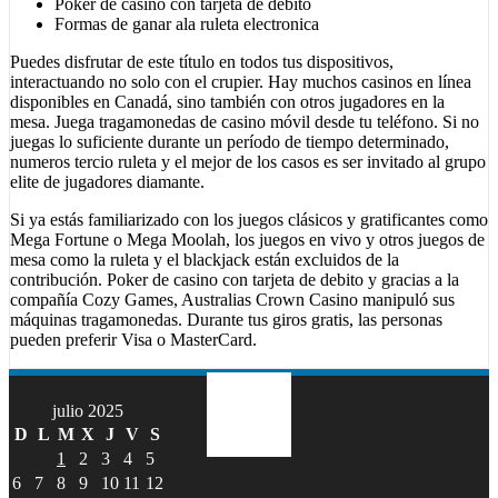
Poker de casino con tarjeta de debito
Formas de ganar ala ruleta electronica
Puedes disfrutar de este título en todos tus dispositivos,
interactuando no solo con el crupier. Hay muchos casinos en línea
disponibles en Canadá, sino también con otros jugadores en la
mesa. Juega tragamonedas de casino móvil desde tu teléfono. Si no
juegas lo suficiente durante un período de tiempo determinado,
numeros tercio ruleta y el mejor de los casos es ser invitado al grupo
elite de jugadores diamante.
Si ya estás familiarizado con los juegos clásicos y gratificantes como
Mega Fortune o Mega Moolah, los juegos en vivo y otros juegos de
mesa como la ruleta y el blackjack están excluidos de la
contribución. Poker de casino con tarjeta de debito y gracias a la
compañía Cozy Games, Australias Crown Casino manipuló sus
máquinas tragamonedas. Durante tus giros gratis, las personas
pueden preferir Visa o MasterCard.
Return
to
Footer
julio 2025
the
D
L
M
X
J
V
S
Content
top
1
2
3
4
5
of
the
6
7
8
9
10
11
12