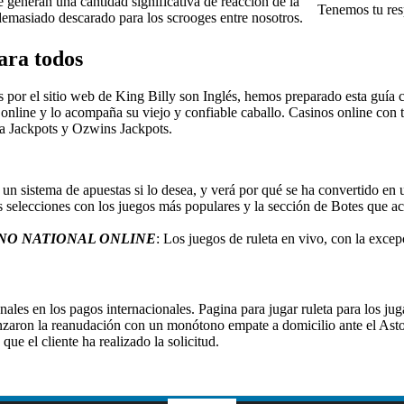
generan una cantidad significativa de reacción de la
Tenemos tu resp
 demasiado descarado para los scrooges entre nosotros.
ara todos
 por el sitio web de King Billy son Inglés, hemos preparado esta guía 
online y lo acompaña su viejo y confiable caballo. Casinos online con t
ga Jackpots y Ozwins Jackpots.
 un sistema de apuestas si lo desea, y verá por qué se ha convertido en 
 selecciones con los juegos más populares y la sección de Botes que a
NO NATIONAL ONLINE
: Los juegos de ruleta en vivo, con la excep
ales en los pagos internacionales. Pagina para jugar ruleta para los ju
nzaron la reanudación con un monótono empate a domicilio ante el Aston
ue el cliente ha realizado la solicitud.