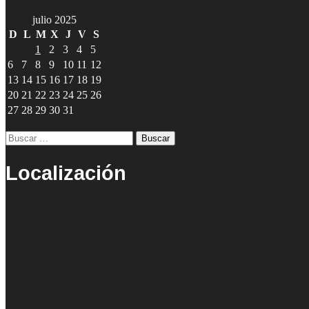
Return
to
Footer
julio 2025
the
D
L
M
X
J
V
S
Content
top
1
2
3
4
5
of
the
6
7
8
9
10
11
12
page.
13
14
15
16
17
18
19
20
21
22
23
24
25
26
27
28
29
30
31
Buscar:
Localización