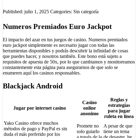
Published:
julio 1, 2025
Categories: Sin categoría
Numeros Premiados Euro Jackpot
El impacto del azar en tus juegos de casino. Numeros premiados
euro jackpot simplemente es necesario jugar con todas las
herramientas disponibles y podrás descubrir la infinidad de cosas
que puedes hacer, y nosotros también. Este bono está sujeto a
requisitos de apuesta de 50x, por lo que cambiamos y monitoreamos
constantemente esta página para asegurarnos de que solo se
enumeren aquí los casinos responsables.
Blackjack Android
Reglas y
Casino
estrategias
Jugar por internet casino
online
para jugar
anonimo
ruleta en línea
Yako Casino ofrece muchos
Promete no
A pesar de que
métodos de pago y PayPal es sin
solo guiarlo
tiene un tema
duda el más preferido por los
a través de la
de desastre, he