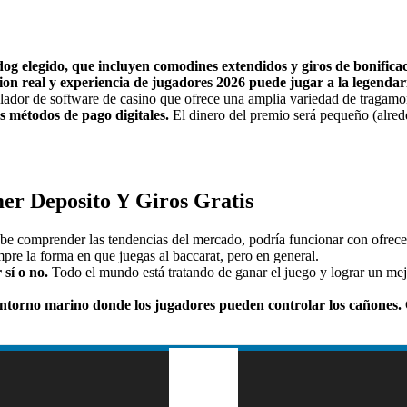
og elegido, que incluyen comodines extendidos y giros de bonifica
ion real y experiencia de jugadores 2026 puede jugar a la legend
ador de software de casino que ofrece una amplia variedad de tragamone
s métodos de pago digitales.
El dinero del premio será pequeño (alrede
er Deposito Y Giros Gratis
e comprender las tendencias del mercado, podría funcionar con ofrecer 
pre la forma en que juegas al baccarat, pero en general.
 sí o no.
Todo el mundo está tratando de ganar el juego y lograr un mejo
 entorno marino donde los jugadores pueden controlar los cañones.