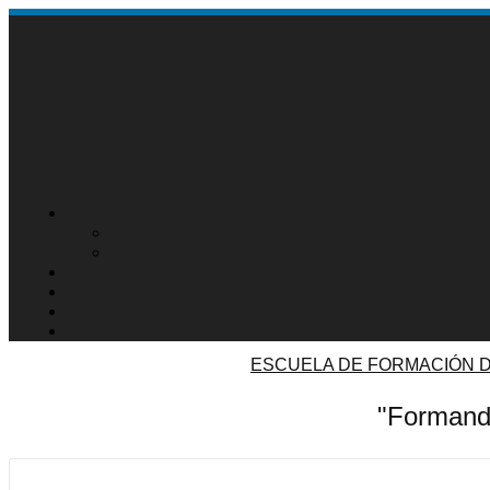
Skip
to
content
ESCUELA DE FORMACIÓN D
"Formand