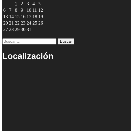
Content
1
2
3
4
5
of
the
6
7
8
9
10
11
12
page.
13
14
15
16
17
18
19
20
21
22
23
24
25
26
27
28
29
30
31
Buscar:
Localización