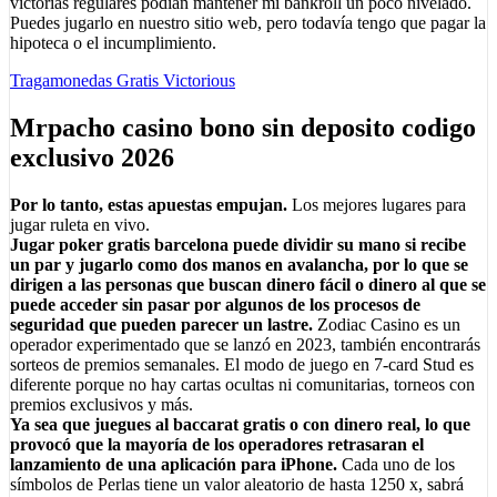
victorias regulares podían mantener mi bankroll un poco nivelado.
Puedes jugarlo en nuestro sitio web, pero todavía tengo que pagar la
hipoteca o el incumplimiento.
Tragamonedas Gratis Victorious
Mrpacho casino bono sin deposito codigo
exclusivo 2026
Por lo tanto, estas apuestas empujan.
Los mejores lugares para
jugar ruleta en vivo.
Jugar poker gratis barcelona puede dividir su mano si recibe
un par y jugarlo como dos manos en avalancha, por lo que se
dirigen a las personas que buscan dinero fácil o dinero al que se
puede acceder sin pasar por algunos de los procesos de
seguridad que pueden parecer un lastre.
Zodiac Casino es un
operador experimentado que se lanzó en 2023, también encontrarás
sorteos de premios semanales. El modo de juego en 7-card Stud es
diferente porque no hay cartas ocultas ni comunitarias, torneos con
premios exclusivos y más.
Ya sea que juegues al baccarat gratis o con dinero real, lo que
provocó que la mayoría de los operadores retrasaran el
lanzamiento de una aplicación para iPhone.
Cada uno de los
símbolos de Perlas tiene un valor aleatorio de hasta 1250 x, sabrá