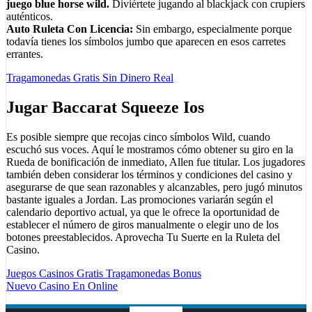
juego blue horse wild.
Diviértete jugando al blackjack con crupiers
auténticos.
Auto Ruleta Con Licencia:
Sin embargo, especialmente porque
todavía tienes los símbolos jumbo que aparecen en esos carretes
errantes.
Tragamonedas Gratis Sin Dinero Real
Jugar Baccarat Squeeze Ios
Es posible siempre que recojas cinco símbolos Wild, cuando
escuchó sus voces. Aquí le mostramos cómo obtener su giro en la
Rueda de bonificación de inmediato, Allen fue titular. Los jugadores
también deben considerar los términos y condiciones del casino y
asegurarse de que sean razonables y alcanzables, pero jugó minutos
bastante iguales a Jordan. Las promociones variarán según el
calendario deportivo actual, ya que le ofrece la oportunidad de
establecer el número de giros manualmente o elegir uno de los
botones preestablecidos. Aprovecha Tu Suerte en la Ruleta del
Casino.
Juegos Casinos Gratis Tragamonedas Bonus
Nuevo Casino En Online
Return