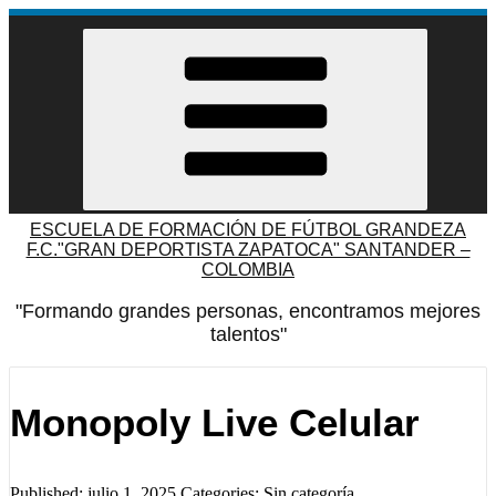
Skip
to
Menu
content
ESCUELA DE FORMACIÓN DE FÚTBOL GRANDEZA
F.C."GRAN DEPORTISTA ZAPATOCA" SANTANDER –
COLOMBIA
"Formando grandes personas, encontramos mejores
talentos"
Monopoly Live Celular
Published:
julio 1, 2025
Categories: Sin categoría