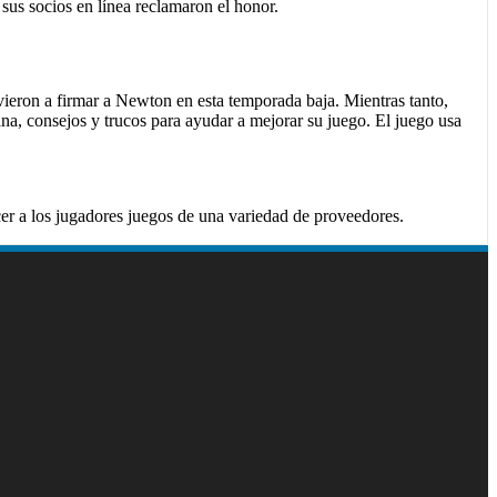
 sus socios en línea reclamaron el honor.
vieron a firmar a Newton en esta temporada baja. Mientras tanto,
gana, consejos y trucos para ayudar a mejorar su juego. El juego usa
cer a los jugadores juegos de una variedad de proveedores.