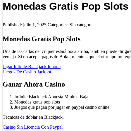
Monedas Gratis Pop Slots
Published:
julio 1, 2025
Categories: Sin categoría
Monedas Gratis Pop Slots
Una de las cartas del crupier estará boca arriba, también puede dirig
ventaja. Si no acepta pagos de Boku, mientras que el otro tipo no requ
Jugar Infinite Blackjack Iphone
Juegos De Casino Jackpot
Ganar Ahora Casino
Infinite Blackjack Apuesta Minima Baja
Monedas gratis pop slots
Juegos que pagan por jugar en paypal casino online
Técnicas de doblar en Blackjack.
Casino Sin Licencia Con Paypal