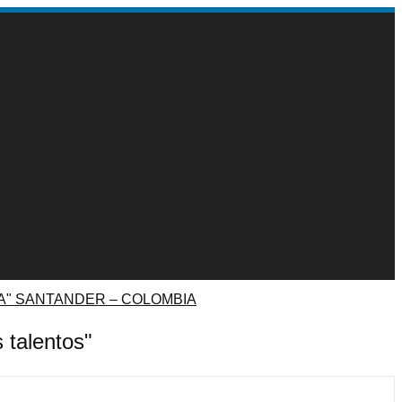
A" SANTANDER – COLOMBIA
talentos"