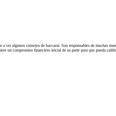
irse a ver algunos consejos de baccarat. Son responsables de muchas ma
iere un compromiso financiero inicial de su parte para que pueda calific