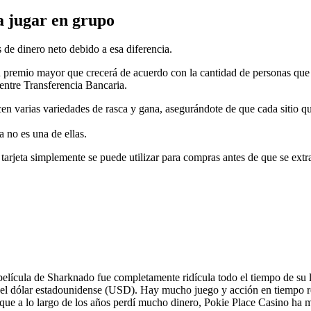
a jugar en grupo
e dinero neto debido a esa diferencia.
n premio mayor que crecerá de acuerdo con la cantidad de personas que
 entre Transferencia Bancaria.
n varias variedades de rasca y gana, asegurándote de que cada sitio qu
 no es una de ellas.
tarjeta simplemente se puede utilizar para compras antes de que se extra
elícula de Sharknado fue completamente ridícula todo el tiempo de su l
, el dólar estadounidense (USD). Hay mucho juego y acción en tiempo r
eo que a lo largo de los años perdí mucho dinero, Pokie Place Casino ha 