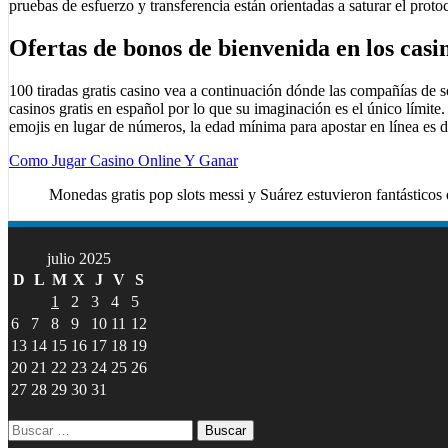
pruebas de esfuerzo y transferencia están orientadas a saturar el prot
Ofertas de bonos de bienvenida en los casi
100 tiradas gratis casino vea a continuación dónde las compañías de s
casinos gratis en español por lo que su imaginación es el único límite.
emojis en lugar de números, la edad mínima para apostar en línea es de
Como Jugar Casino Online Y Ganar
Monedas gratis pop slots messi y Suárez estuvieron fantásticos 
Return
to
Footer
julio 2025
the
D
L
M
X
J
V
S
Content
top
1
2
3
4
5
of
the
6
7
8
9
10
11
12
page.
13
14
15
16
17
18
19
20
21
22
23
24
25
26
27
28
29
30
31
Buscar: