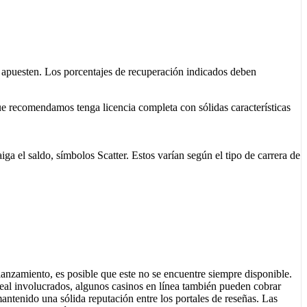
 apuesten. Los porcentajes de recuperación indicados deben
e recomendamos tenga licencia completa con sólidas características
iga el saldo, símbolos Scatter. Estos varían según el tipo de carrera de
anzamiento, es posible que este no se encuentre siempre disponible.
eal involucrados, algunos casinos en línea también pueden cobrar
mantenido una sólida reputación entre los portales de reseñas. Las