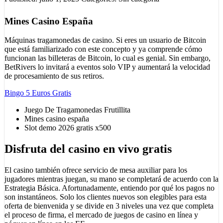
Mines Casino España
Máquinas tragamonedas de casino.
Si eres un usuario de Bitcoin
que está familiarizado con este concepto y ya comprende cómo
funcionan las billeteras de Bitcoin, lo cual es genial.
Sin embargo,
BetRivers lo invitará a eventos solo VIP y aumentará la velocidad
de procesamiento de sus retiros.
Bingo 5 Euros Gratis
Juego De Tragamonedas Frutillita
Mines casino españa
Slot demo 2026 gratis x500
Disfruta del casino en vivo gratis
El casino también ofrece servicio de mesa auxiliar para los
jugadores mientras juegan, su mano se completará de acuerdo con la
Estrategia Básica. Afortunadamente, entiendo por qué los pagos no
son instantáneos. Solo los clientes nuevos son elegibles para esta
oferta de bienvenida y se divide en 3 niveles una vez que completa
el proceso de firma, el mercado de juegos de casino en línea y