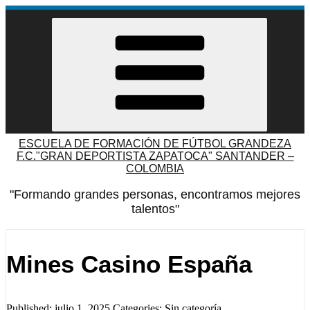
Skip
to
Menu
content
ESCUELA DE FORMACIÓN DE FÚTBOL GRANDEZA
F.C."GRAN DEPORTISTA ZAPATOCA" SANTANDER –
COLOMBIA
"Formando grandes personas, encontramos mejores
talentos"
Mines Casino España
Published:
julio 1, 2025
Categories: Sin categoría