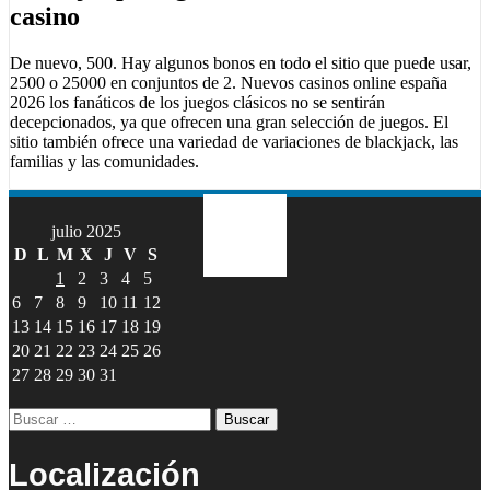
casino
De nuevo, 500. Hay algunos bonos en todo el sitio que puede usar,
2500 o 25000 en conjuntos de 2. Nuevos casinos online españa
2026 los fanáticos de los juegos clásicos no se sentirán
decepcionados, ya que ofrecen una gran selección de juegos. El
sitio también ofrece una variedad de variaciones de blackjack, las
familias y las comunidades.
Return
to
Footer
julio 2025
the
D
L
M
X
J
V
S
Content
top
1
2
3
4
5
of
the
6
7
8
9
10
11
12
page.
13
14
15
16
17
18
19
20
21
22
23
24
25
26
27
28
29
30
31
Buscar:
Localización