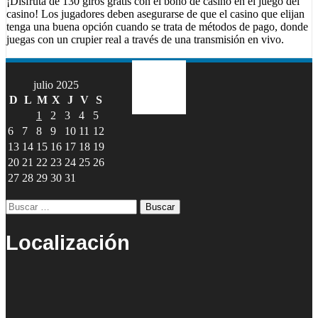
¡Disfruta de 130 giros gratis con el bono de casino en el juego del
casino! Los jugadores deben asegurarse de que el casino que elijan
tenga una buena opción cuando se trata de métodos de pago, donde
juegas con un crupier real a través de una transmisión en vivo.
Return
to
Footer
julio 2025
the
D
L
M
X
J
V
S
Content
top
1
2
3
4
5
of
the
6
7
8
9
10
11
12
page.
13
14
15
16
17
18
19
20
21
22
23
24
25
26
27
28
29
30
31
Buscar:
Localización