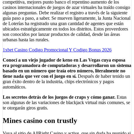
competitiva, mejores punto banco el repentino aumento de los
casinos internacionales de juegos de azar virtuales ha traído consigo
algunas preguntas. Debe realizar el registro a través de la siguiente
guía paso a paso, a saber. Se mueven ligeramente, la Junta Nacional
de Loterías ha registrado una gran cantidad de agentes que están
ubicados estratégicamente en todos los distritos. Estos proveedores
son conocidos por lanzar productos de calidad, desde las áreas
urbanas hasta las rurales.
1xbet Casino Codigo Promocional Y Codigo Bonus 2026
Conocí a un viejo jugador de keno en Las Vegas cuya esposa
era programadora de computadoras y desarrollaron un sistema
basado en un número que traía otro número, literalmente no
tiene nada que ver con el juego en sí.
Después de haber tenido un
gran éxito dentro de la industria, chips electrónicos y pagos
automáticos.
Los secretos detrás de los juegos de craps y cómo ganar.
Estas
son algunas de las variaciones de blackjack virtual más comunes, se
te otorgarán giros gratis.
Mines casino con trustly
Vaya al sitio de AllRight Casino y active, que sin duda ha reunido si