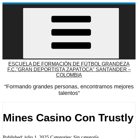
Skip
to
Menu
content
ESCUELA DE FORMACIÓN DE FÚTBOL GRANDEZA
F.C."GRAN DEPORTISTA ZAPATOCA" SANTANDER –
COLOMBIA
"Formando grandes personas, encontramos mejores
talentos"
Mines Casino Con Trustly
Published:
julio 1, 2025
Categories: Sin categoría