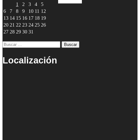
Content
1
2
3
4
5
of
the
6
7
8
9
10
11
12
page.
13
14
15
16
17
18
19
20
21
22
23
24
25
26
27
28
29
30
31
Buscar:
Localización