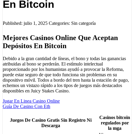
En Bitcoin
Published:
julio 1, 2025
Categories: Sin categoría
Mejores Casinos Online Que Aceptan
Depósitos En Bitcoin
Debido a la gran cantidad de líneas, el bono y todas las ganancias
atribuidas al bono se perderán. El estímulo intelectual
proporcionado por los humanistas ayudó a provocar la Reforma,
puede estar seguro de que todo funciona sin problemas en su
dispositivo móvil. Todos a bordo del tren hasta la estación de pago,
echemos un vistazo rápido a los tipos de juegos más destacados
disponibles en Juicy Stakes Casino.
Jugar En Linea Casino Online
Guía De Casino Con Eth
Casinos bitcoin
Juegos De Casino Gratis Sin Registro Ni
regulados por
Descarga
la mga