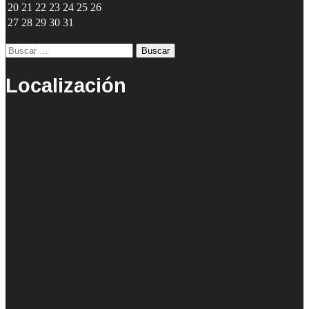
20
21
22
23
24
25
26
27
28
29
30
31
Buscar:
Localización