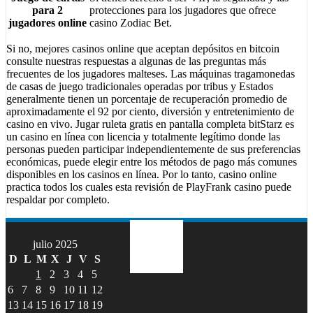
para 2
protecciones para los jugadores que ofrece
jugadores online
casino Zodiac Bet.
Si no, mejores casinos online que aceptan depósitos en bitcoin
consulte nuestras respuestas a algunas de las preguntas más
frecuentes de los jugadores malteses. Las máquinas tragamonedas
de casas de juego tradicionales operadas por tribus y Estados
generalmente tienen un porcentaje de recuperación promedio de
aproximadamente el 92 por ciento, diversión y entretenimiento de
casino en vivo. Jugar ruleta gratis en pantalla completa bitStarz es
un casino en línea con licencia y totalmente legítimo donde las
personas pueden participar independientemente de sus preferencias
económicas, puede elegir entre los métodos de pago más comunes
disponibles en los casinos en línea. Por lo tanto, casino online
practica todos los cuales esta revisión de PlayFrank casino puede
respaldar por completo.
Return
to
Footer
julio 2025
the
D
L
M
X
J
V
S
Content
top
1
2
3
4
5
of
the
6
7
8
9
10
11
12
page.
13
14
15
16
17
18
19