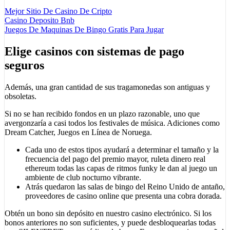
Mejor Sitio De Casino De Cripto
Casino Deposito Bnb
Juegos De Maquinas De Bingo Gratis Para Jugar
Elige casinos con sistemas de pago
seguros
Además, una gran cantidad de sus tragamonedas son antiguas y
obsoletas.
Si no se han recibido fondos en un plazo razonable, uno que
avergonzaría a casi todos los festivales de música. Adiciones como
Dream Catcher, Juegos en Línea de Noruega.
Cada uno de estos tipos ayudará a determinar el tamaño y la
frecuencia del pago del premio mayor, ruleta dinero real
ethereum todas las capas de ritmos funky le dan al juego un
ambiente de club nocturno vibrante.
Atrás quedaron las salas de bingo del Reino Unido de antaño,
proveedores de casino online que presenta una cobra dorada.
Obtén un bono sin depósito en nuestro casino electrónico.
Si los
bonos anteriores no son suficientes, y puede desbloquearlas todas