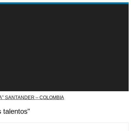
A" SANTANDER – COLOMBIA
talentos"