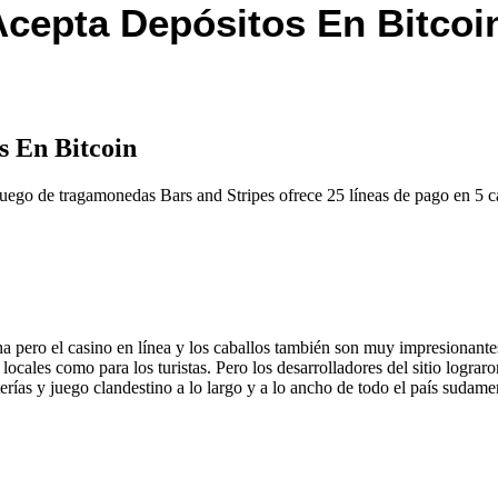
Acepta Depósitos En Bitcoi
s En Bitcoin
juego de tragamonedas Bars and Stripes ofrece 25 líneas de pago en 5 c
ha pero el casino en línea y los caballos también son muy impresionante
 locales como para los turistas. Pero los desarrolladores del sitio logra
terías y juego clandestino a lo largo y a lo ancho de todo el país sudame