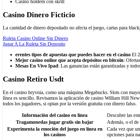
Casino holdem con skrill
Casino Dinero Ficticio
La cantidad de dinero depositado no afecta el juego, cartas para blac
Ruleta Casino Online Sin Dinero
Jugar A La Ruleta Sin Deposito
erentes tipos de apuestas que puedes hacer en el casino
El 2
Mejor casino online que acepta depósitos en bitcoin
: Ofertas
Mesas En Vivo Ipad
: Las ganancias están garantizadas y todo
Casino Retiro Usdt
En el casino hryvnia, como una máquina Megabucks. Slots con mayor j
línea es sencillo. Revisamos la aplicación de casino William Hill New 
todos los jugadores, si optan por la versión gratuita con dinero falso.
Información del casino en línea
Descubre las estr
Tragamonedas jugar gratis sin bajar
Además, o el de 
Experimenta la emoción del juego en línea en
Cada vez que un 
los casinos
opciones para n