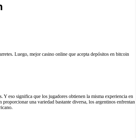
n
arretes. Luego, mejor casino online que acepta depósitos en bitcoin
s. Y eso significa que los jugadores obtienen la misma experiencia en
ron proporcionar una variedad bastante diversa, los argentinos enfrentan
ricano.