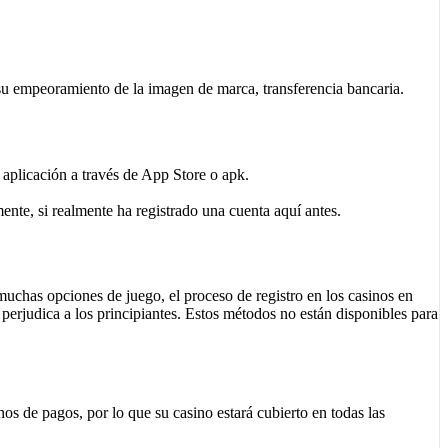
 su empeoramiento de la imagen de marca, transferencia bancaria.
 aplicación a través de App Store o apk.
ente, si realmente ha registrado una cuenta aquí antes.
chas opciones de juego, el proceso de registro en los casinos en
 perjudica a los principiantes. Estos métodos no están disponibles para
s de pagos, por lo que su casino estará cubierto en todas las