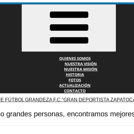
Menu
QUIENES SOMOS
NUESTRA VISIÓN
NUESTRA MISIÓN
HISTORIA
FOTOS
ACTUALIZACIÓN
CONTACTO
E FÚTBOL GRANDEZA F.C."GRAN DEPORTISTA ZAPATOC
o grandes personas, encontramos mejores 