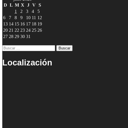
Footer
the
D
L
M
X
J
V
S
Content
top
1
2
3
4
5
of
the
6
7
8
9
10
11
12
page.
13
14
15
16
17
18
19
20
21
22
23
24
25
26
27
28
29
30
31
Buscar:
Localización