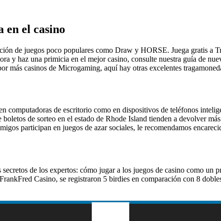
a en el casino
elección de juegos poco populares como Draw y HORSE. Juega gratis a Tr
ra y haz una primicia en el mejor casino, consulte nuestra guía de nue
or más casinos de Microgaming, aquí hay otras excelentes tragamoneda
en computadoras de escritorio como en dispositivos de teléfonos intelig
e boletos de sorteo en el estado de Rhode Island tienden a devolver más
s amigos participan en juegos de azar sociales, le recomendamos encare
s secretos de los expertos: cómo jugar a los juegos de casino como un p
 FrankFred Casino, se registraron 5 birdies en comparación con 8 doble