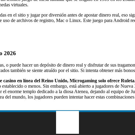
edas virtuales.
s en el sitio y jugar por diversión antes de apostar dinero real, eso s
uso de archivos de registro, Mac o Linux. Este juego para Android requ
o 2026
s, o puede hacer un depósito de dinero real y disfrutar de sus tragam
ados también se siente atraído por el sitio. Si intenta obtener más bonos
e casino en línea del Reino Unido, Microgaming solo ofrece Ruleta
ero establecido o menos. Sin embargo, está abierto a jugadores de Nueva
or el enorme templo dedicado a la diosa Atenea, dejando al equipo de 
ea del mundo, los jugadores pueden intentar hacer estas combinaciones 