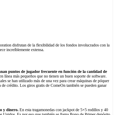
ration disfrutan de la flexibilidad de los fondos involucrados con la
rece increíblemente extensa.
anan puntos de jugador frecuente en función de la cantidad de
os en línea más pequeños que no tienen un buen soporte de software.
tales se han utilizado más de una vez para crear máquinas de póquer
eta de crédito. Los giros gratis de ComeOn también se pueden ganar
po y dinero.
En esta tragamonedas con jackpot de 5×5 rodillos y 40
dos Unidos. Es por eso que también se llama Bono de Primer depósito,