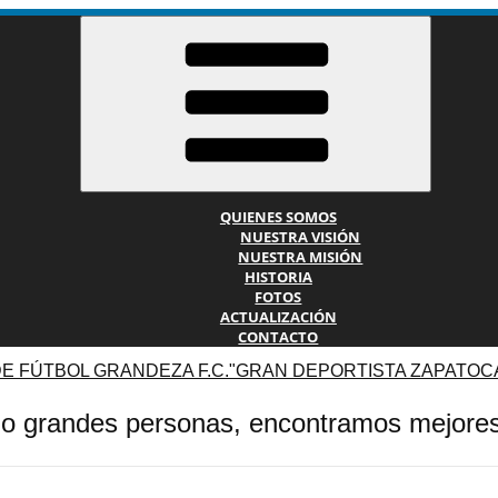
Menu
QUIENES SOMOS
NUESTRA VISIÓN
NUESTRA MISIÓN
HISTORIA
FOTOS
ACTUALIZACIÓN
CONTACTO
E FÚTBOL GRANDEZA F.C."GRAN DEPORTISTA ZAPATOC
o grandes personas, encontramos mejores 