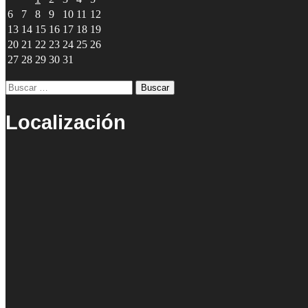
the
6
7
8
9
10
11
12
page.
13
14
15
16
17
18
19
20
21
22
23
24
25
26
27
28
29
30
31
Buscar:
Localización