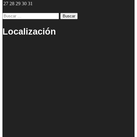
27
28
29
30
31
Buscar:
Localización