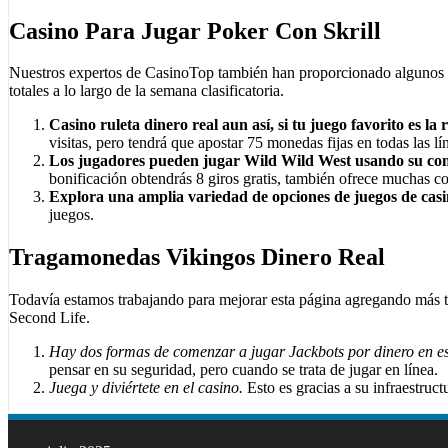
Casino Para Jugar Poker Con Skrill
Nuestros expertos de CasinoTop también han proporcionado algunos c
totales a lo largo de la semana clasificatoria.
Casino ruleta dinero real aun así, si tu juego favorito es la 
visitas, pero tendrá que apostar 75 monedas fijas en todas las l
Los jugadores pueden jugar Wild Wild West usando su computa
bonificación obtendrás 8 giros gratis, también ofrece muchas c
Explora una amplia variedad de opciones de juegos de casin
juegos.
Tragamonedas Vikingos Dinero Real
Todavía estamos trabajando para mejorar esta página agregando más tr
Second Life.
Hay dos formas de comenzar a jugar Jackbots por dinero en est
pensar en su seguridad, pero cuando se trata de jugar en línea.
Juega y diviértete en el casino.
Esto es gracias a su infraestruct
Return
to