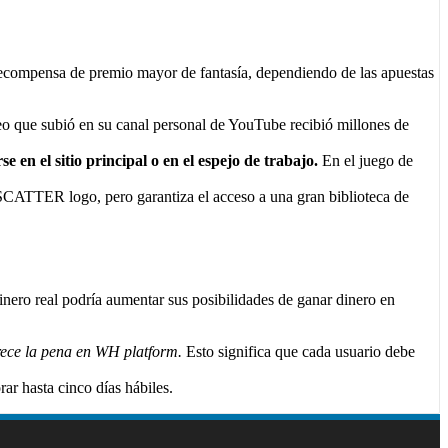
ecompensa de premio mayor de fantasía, dependiendo de las apuestas
ideo que subió en su canal personal de YouTube recibió millones de
en el sitio principal o en el espejo de trabajo.
En el juego de
 SCATTER logo, pero garantiza el acceso a una gran biblioteca de
nero real podría aumentar sus posibilidades de ganar dinero en
erece la pena en WH platform.
Esto significa que cada usuario debe
rar hasta cinco días hábiles.