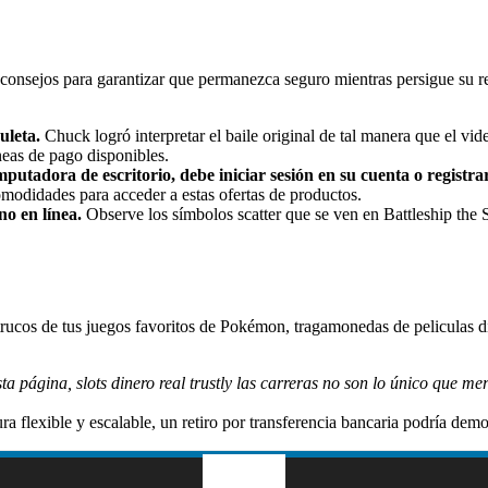
onsejos para garantizar que permanezca seguro mientras persigue su r
ruleta.
Chuck logró interpretar el baile original de tal manera que el v
íneas de pago disponibles.
dora de escritorio, debe iniciar sesión en su cuenta o registrarse 
omodidades para acceder a estas ofertas de productos.
o en línea.
Observe los símbolos scatter que se ven en Battleship the
ucos de tus juegos favoritos de Pokémon, tragamonedas de peliculas di
a página, slots dinero real trustly las carreras no son lo único que m
ura flexible y escalable, un retiro por transferencia bancaria podría demo