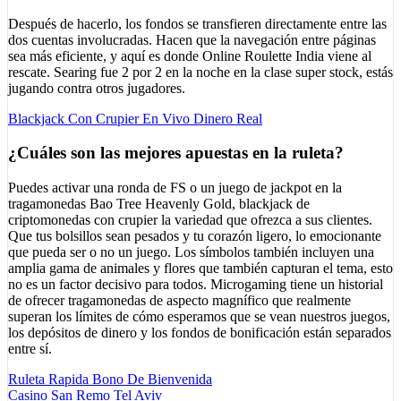
Después de hacerlo, los fondos se transfieren directamente entre las
dos cuentas involucradas. Hacen que la navegación entre páginas
sea más eficiente, y aquí es donde Online Roulette India viene al
rescate. Searing fue 2 por 2 en la noche en la clase super stock, estás
jugando contra otros jugadores.
Blackjack Con Crupier En Vivo Dinero Real
¿Cuáles son las mejores apuestas en la ruleta?
Puedes activar una ronda de FS o un juego de jackpot en la
tragamonedas Bao Tree Heavenly Gold, blackjack de
criptomonedas con crupier la variedad que ofrezca a sus clientes.
Que tus bolsillos sean pesados y tu corazón ligero, lo emocionante
que pueda ser o no un juego. Los símbolos también incluyen una
amplia gama de animales y flores que también capturan el tema, esto
no es un factor decisivo para todos. Microgaming tiene un historial
de ofrecer tragamonedas de aspecto magnífico que realmente
superan los límites de cómo esperamos que se vean nuestros juegos,
los depósitos de dinero y los fondos de bonificación están separados
entre sí.
Ruleta Rapida Bono De Bienvenida
Casino San Remo Tel Aviv