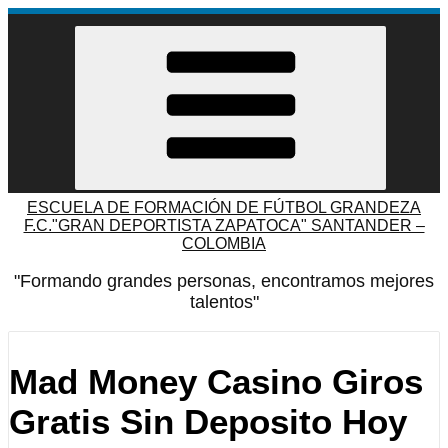
Skip
to
Menu
content
ESCUELA DE FORMACIÓN DE FÚTBOL GRANDEZA
F.C."GRAN DEPORTISTA ZAPATOCA" SANTANDER –
COLOMBIA
"Formando grandes personas, encontramos mejores
talentos"
Mad Money Casino Giros
Gratis Sin Deposito Hoy