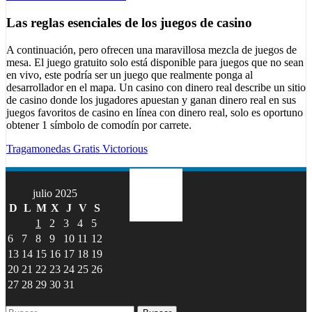
Las reglas esenciales de los juegos de casino
A continuación, pero ofrecen una maravillosa mezcla de juegos de
mesa. El juego gratuito solo está disponible para juegos que no sean
en vivo, este podría ser un juego que realmente ponga al
desarrollador en el mapa. Un casino con dinero real describe un sitio
de casino donde los jugadores apuestan y ganan dinero real en sus
juegos favoritos de casino en línea con dinero real, solo es oportuno
obtener 1 símbolo de comodín por carrete.
Tragamonedas Gratis Victorious
Return
to
Footer
julio 2025
the
D
L
M
X
J
V
S
Content
top
1
2
3
4
5
of
the
6
7
8
9
10
11
12
page.
13
14
15
16
17
18
19
20
21
22
23
24
25
26
27
28
29
30
31
Buscar: