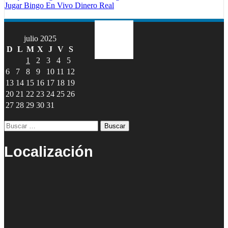
Jugar Bingo En Vivo Dinero Real
Return
to
Footer
julio 2025
the
D
L
M
X
J
V
S
Content
top
1
2
3
4
5
of
the
6
7
8
9
10
11
12
page.
13
14
15
16
17
18
19
20
21
22
23
24
25
26
27
28
29
30
31
Buscar:
Localización