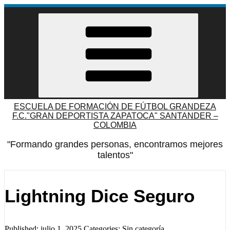
Skip
to
Menu
content
ESCUELA DE FORMACIÓN DE FÚTBOL GRANDEZA
F.C."GRAN DEPORTISTA ZAPATOCA" SANTANDER –
COLOMBIA
"Formando grandes personas, encontramos mejores
talentos"
Lightning Dice Seguro
Published:
julio 1, 2025
Categories: Sin categoría