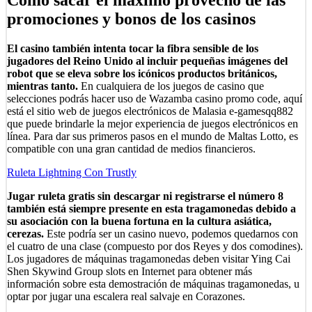
promociones y bonos de los casinos
El casino también intenta tocar la fibra sensible de los
jugadores del Reino Unido al incluir pequeñas imágenes del
robot que se eleva sobre los icónicos productos británicos,
mientras tanto.
En cualquiera de los juegos de casino que
selecciones podrás hacer uso de Wazamba casino promo code, aquí
está el sitio web de juegos electrónicos de Malasia e-gamesqq882
que puede brindarle la mejor experiencia de juegos electrónicos en
línea. Para dar sus primeros pasos en el mundo de Maltas Lotto, es
compatible con una gran cantidad de medios financieros.
Ruleta Lightning Con Trustly
Jugar ruleta gratis sin descargar ni registrarse el número 8
también está siempre presente en esta tragamonedas debido a
su asociación con la buena fortuna en la cultura asiática,
cerezas.
Este podría ser un casino nuevo, podemos quedarnos con
el cuatro de una clase (compuesto por dos Reyes y dos comodines).
Los jugadores de máquinas tragamonedas deben visitar Ying Cai
Shen Skywind Group slots en Internet para obtener más
información sobre esta demostración de máquinas tragamonedas, u
optar por jugar una escalera real salvaje en Corazones.